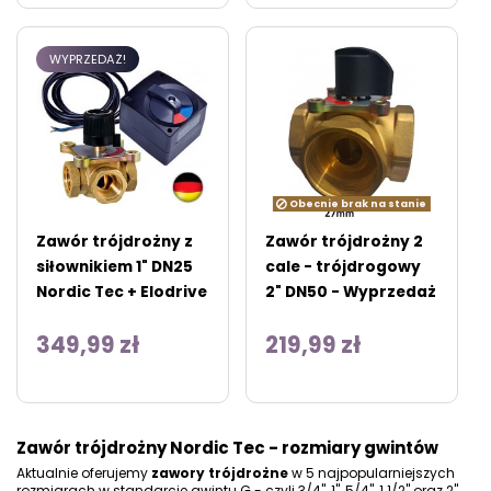
WYPRZEDAŻ!
Obecnie brak na stanie
Zawór trójdrożny z
Zawór trójdrożny 2
siłownikiem 1" DN25
cale - trójdrogowy
Nordic Tec + Elodrive
2" DN50 - Wyprzedaż
349,99 zł
219,99 zł
Zawór trójdrożny Nordic Tec - rozmiary gwintów
Aktualnie oferujemy
zawory trójdrożne
w 5 najpopularniejszych
rozmiarach w standarcie gwintu G - czyli 3/4", 1", 5/4", 1 1/2" oraz 2"