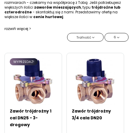
rozmiarach - czekamy na współpracę z Tobą. Jeśli potrzebujesz
większych ilości
zaworów mieszających
, typu
trójdrożne lub
czterodrożne
- skontaktuj się z nami. Przedstawimy ofertę na
większe ilości w
cenie hurtowej
.
rozwiń więcej >
6
Trafność
WYPRZEDAŻ!
Zawór trójdrożny 1
Zawór trójdrożny
cal DN25 - 3-
3/4 cala DN20
drogowy