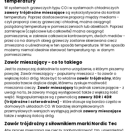
temperatury
W systemach grzewczych typu CO i w systemach chłodniczych
zawory trójdrożne mieszające
są wykorzystywane do kontroli
temperatury. Poprzez dostosowanie proporcji między mediami -
czyli proporcji cieczy grzewczej i chłodnej, można osiągnąć
pożądaną temperaturę w pomieszczeniach lub obiektach. Poprzez
zamknięcie (częściowe lub całkowite) można osiągnąć
pomieszanie, w zakresie całkowicie kontrowanym, dwóch mediów -
przez co na danych obieg grzewczy zostanie skierowana ciecz
zmieszana o uśrednionej w ten sposób temperaturze. W ten sposób
możemy niemal idealnie sterować temperaturą np. w danym
pomieszczeniu.
Zawór mieszający - co to takiego
Jest to zazwyczaj dokładnie to samo urządzenie, o którym piszemy
powyżej.
Zawór mieszający
- popularny mieszacz - to zawór o
większej ilości dróg. Może być to właśnie
zawór trójdrożny
, który
posiada trzecie dojście dzięki, któremu zyskuje możliwość
mieszania cieczy.
Zawór mieszający
to jednak szersze pojęcie - z
uwagi na to, że zawory mogą występować także z większą ilość
wejść. Najpopularniejsze są z pewnością
zawory 3DR i 4DR
(trójdrożne i czterodrożne)
- które stosuje się bardzo często w
domowych układach CO. W bardziej skomplikowanych
przemysłowych wersjach występują jednak
zawory mieszające
także z większą ilością dróg.
Zawór trójdrożny z siłownikiem marki Nordic Tec
Aby proces mieszania się cieczy zoptymalizować, tzn. uniezależnić