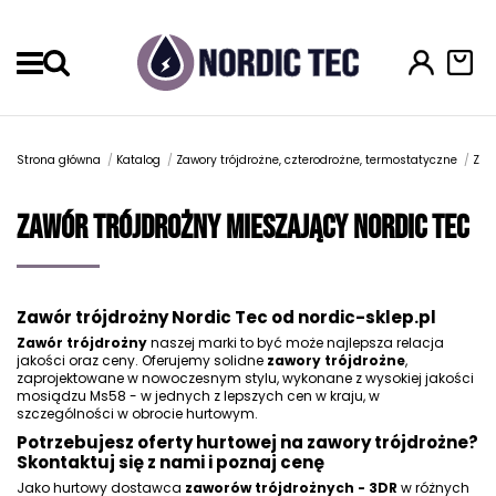
Menu
Strona główna
Katalog
Zawory trójdrożne, czterodrożne, termostatyczne
Zaw
Zawór trójdrożny mieszający Nordic Tec
Zawór trójdrożny Nordic Tec od nordic-sklep.pl
Zawór trójdrożny
naszej marki to być może najlepsza relacja
jakości oraz ceny. Oferujemy solidne
zawory trójdrożne
,
zaprojektowane w nowoczesnym stylu, wykonane z wysokiej jakości
mosiądzu Ms58 - w jednych z lepszych cen w kraju, w
szczególności w obrocie hurtowym.
Potrzebujesz oferty hurtowej na zawory trójdrożne?
Skontaktuj się z nami i poznaj cenę
Jako hurtowy dostawca
zaworów trójdrożnych - 3DR
w różnych