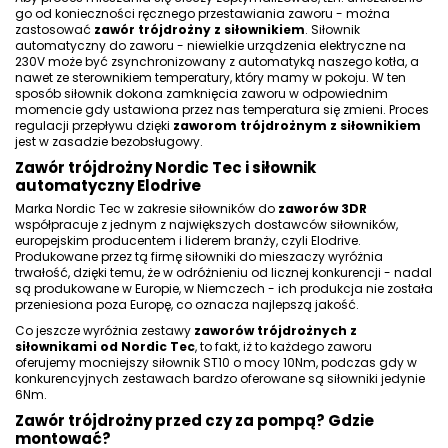
go od konieczności ręcznego przestawiania zaworu - można
zastosować
zawór trójdrożny z siłownikiem
. Siłownik
automatyczny do zaworu - niewielkie urządzenia elektryczne na
230V może być zsynchronizowany z automatyką naszego kotła, a
nawet ze sterownikiem temperatury, który mamy w pokoju. W ten
sposób siłownik dokona zamknięcia zaworu w odpowiednim
momencie gdy ustawiona przez nas temperatura się zmieni. Proces
regulacji przepływu dzięki
zaworom trójdrożnym z siłownikiem
jest w zasadzie bezobsługowy.
Zawór trójdrożny Nordic Tec i siłownik
automatyczny Elodrive
Marka Nordic Tec
w zakresie siłowników do
zaworów 3DR
współpracuje z jednym z największych dostawców siłowników,
europejskim producentem i liderem branży, czyli Elodrive.
Produkowane przez tą firmę siłowniki do mieszaczy wyróżnia
trwałość, dzięki temu, że w odróżnieniu od licznej konkurencji - nadal
są produkowane w Europie, w Niemczech - ich produkcja nie została
przeniesiona poza Europę, co oznacza najlepszą jakość.
Co jeszcze wyróżnia zestawy
zaworów trójdrożnych z
siłownikami od Nordic Tec
, to fakt, iż to każdego zaworu
oferujemy mocniejszy siłownik ST10 o mocy 10Nm, podczas gdy w
konkurencyjnych zestawach bardzo oferowane są siłowniki jedynie
6Nm.
Zawór trójdrożny przed czy za pompą? Gdzie
montować?