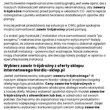
Jest to kwestia niejednoznacznie rozstrzygnięta, jest wiele opinii, ale z
naszych doświadczeń skłaniamy się ku rekomendacji, aby
zawory
trójdrożne
montować przed pompą w układach CO. Jest to lepsze
rozwiązanie z punktu widzenia tworzenia dodatkowych oporów dla
pompy.
Inaczej jednak przedstawia się sytuacja w CWU, gdzie spokojnie
można zamontować
zawór trójdrożny
przed pompą.
Co zrobić gdy hydraulik / instalator chce zamontować zawór "po
swojemu" i niekoniecznie zgodnie z naszymi wytycznymi? Należy
pamiętać, że zdanie wykonawcy, który na miejscu dokonał oględzin
instalacji oraz obiektu, i który bierze ostateczną odpowiedzialność
za kształt instalacji - powinno być ważniejsze. Nasze zalecenia
mają charakter orientacyjny, ale decyzję należy podjąć w oparciu o
specyfikę każdej instalacji.
Wybierz zawór trójdrożny z oferty sklepu
internetowego Nordic-sklep.pl
Jesteś zainteresowany zakupem
zaworu trójdrożnego
? W
naszym sklepie internetowym Nordic-sklep.pl znajdziesz bogatą
ofertę tego typu produktów.
Ceny zaworów trójdrożnych
w
naszym sklepie są wyjątkowo atrakcyjne, dlatego warto skorzystać
z naszej oferty. Możesz wybierać spośród różnych modeli
zaworów
trójdrożnych z siłownikiem lub bez
, w zależności od swoich
potrzeb. Zachęcamy do zapoznania się z naszymi produktami i
wybrania najlepszego rozwiązania dla swoich zastosowań. Dzięki
szerokiemu wyborowi i konkurencyjnym cenom zakup
zaworów