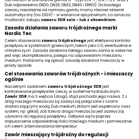
(lub odpowiednio DN20, DN25, DN32, DN40 i DN50). Do każdego
zaworu, niezależnie od rozmiaru gwintu mamy również siłownik
automatyczny (na 230V) - w wariancie opcjonalnym, co oznacza
możliwość zakupu
zaworu 3DR solo - lub z siłownikiem.
Zasada działania zaworu trójdrożnego marki
Nordic Tec
Celem stosowania
zaworu trójdrożnego
jest efektywna kontrola
przepływu w systemach grzewczych, takich jako CO, ewentualnie w
chłodniczych. Zasada działania takiego zaworu sama w sobie nie
jest więc skomplikowana, polega na odpowiednim mieszaniu
medium. Postaramy się opisać zasadę działania mieszaczy w
prosty sposób
Cel stosowania zaworów trójdrożnych - i mieszaczy
ogólnie
Naczelnym zadaniem
zaworu trójdrożnego 3DR
jest
kontrolowanie przepływów cieczy, w systemie hydraulicznym.
Zawór 3DR
ma 3 wejścia (drogi), stąd pochodzi jego nazwa. 2 z
dróg naszego mieszacza są zazwyczaj połączone z rurami
dostarczającymi wodą (lub medium, którym jest wypełniony nasz
system, np. glikol), zaś trzecia droga mieszacza jest zazwyczaj
używana do regulacji przepływu. Odbywa się to poprzez
dopuszczenie odpowiedniej ilości trzeciego medium i pomieszanie
ich celem zrównoważania temperatur.
Zawór mieszający trójdrożny do regulacji