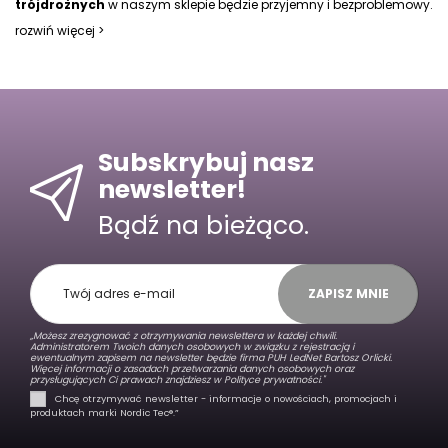
trójdrożnych
w naszym sklepie będzie przyjemny i bezproblemowy.
rozwiń więcej >
Subskrybuj nasz
newsletter!
Bądź na bieżąco.
ZAPISZ MNIE
„Możesz zrezygnować z otrzymywania newslettera w każdej chwili.
Administratorem Twoich danych osobowych w związku z rejestracją i
ewentualnym zapisem na newsletter będzie firma PUH LedNet Bartosz Orlicki.
Więcej informacji o zasadach przetwarzania danych osobowych oraz
przysługujących Ci prawach znajdziesz w
Polityce prywatności."
Chcę otrzymywać newsletter - informacje o nowościach, promocjach i
produktach marki Nordic Tec®️.”