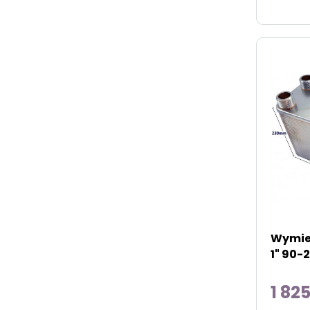
Wymien
1" 90
1 825