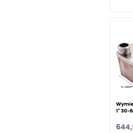
Wymien
1" 30-
644,