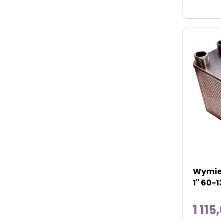
Wymien
1" 60-
1 115