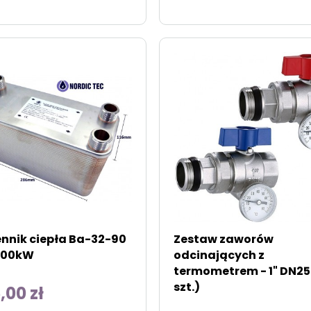
nik ciepła Ba-32-90
Zestaw zaworów
-200kW
odcinających z
termometrem - 1" DN25
szt.)
,00 zł