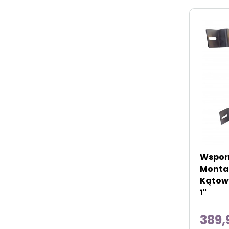
Wsporn
Monta
Kątow
1"
389,9