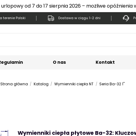
 urlopowy od 7 do 17 sierpnia 2026 – możliwe opóźnienia 
 terenie Polski
Dostawa w ciągu 1-2 dni
P
Regulamin
O nas
Kontakt
Strona główna
Katalog
Wymienniki ciepła NT
Seria Ba-32 1"
Wymienniki ciepła płytowe Ba-32: Kluczow