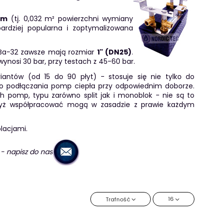
mm
(tj. 0,032 m² powierzchni wymiany
bardziej popularna i zoptymalizowana
a Ba-32 zawsze mają rozmiar
1" (DN25)
.
nosi 30 bar, przy testach z 45-60 bar.
iantów (od 15 do 90 płyt) - stosuje się nie tylko do
do podłączania pomp ciepła przy odpowiednim doborze.
h pomp, typu zarówno split jak i monoblok - nie są to
dyż współpracować mogą w zasadzie z prawie każdym
lacjami.
- napisz do nas
16
Trafność