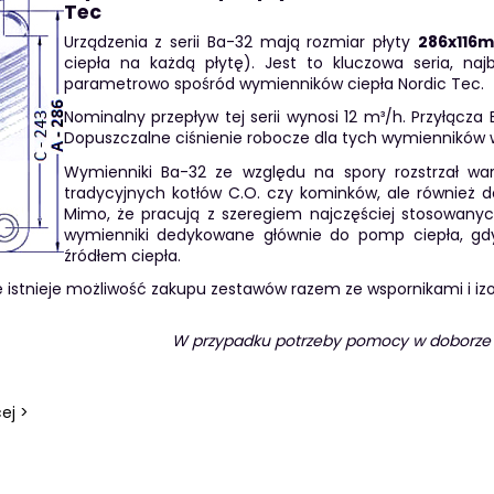
Tec
Urządzenia z serii Ba-32 mają rozmiar płyty
286x116
ciepła na każdą płytę). Jest to kluczowa seria, naj
parametrowo spośród wymienników ciepła Nordic Tec.
Nominalny przepływ tej serii wynosi 12 m³/h. Przyłącz
Dopuszczalne ciśnienie robocze dla tych wymienników wy
Wymienniki Ba-32 ze względu na spory rozstrzał war
tradycyjnych kotłów C.O. czy kominków, ale również 
Mimo, że pracują z szeregiem najczęściej stosowanyc
wymienniki dedykowane głównie do pomp ciepła, g
źródłem ciepła.
e istnieje możliwość zakupu zestawów razem ze wspornikami i izo
W przypadku potrzeby pomocy w doborze 
ej >