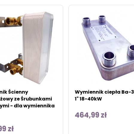
ik Ścienny
Wymiennik ciepła Ba-3
żowy ze Śrubunkami
1" 18-40kW
ymi - dla wymiennika
464,99 zł
9 zł