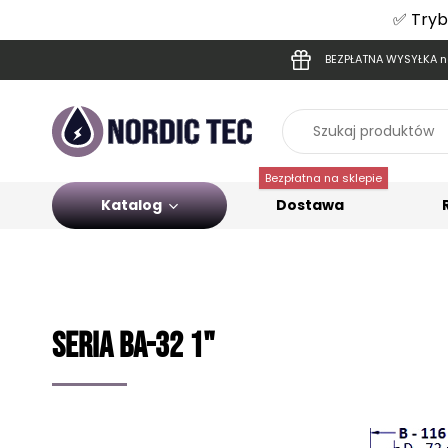
✅ Tryb
BEZPŁATNA WYSYŁKA na
Bezpłatna na sklepie
Katalog
Dostawa
Seria Ba-32 1"