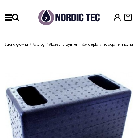
Menu
Strona główna
Katalog
Akcesoria wymienników ciepła
Izolacja Termiczna I