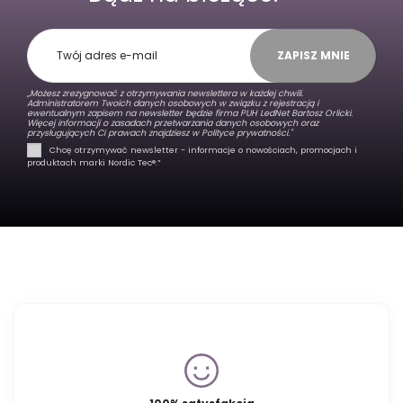
ZAPISZ MNIE
„Możesz zrezygnować z otrzymywania newslettera w każdej chwili.
Administratorem Twoich danych osobowych w związku z rejestracją i
ewentualnym zapisem na newsletter będzie firma PUH LedNet Bartosz Orlicki.
Więcej informacji o zasadach przetwarzania danych osobowych oraz
przysługujących Ci prawach znajdziesz w
Polityce prywatności."
Chcę otrzymywać newsletter - informacje o nowościach, promocjach i
produktach marki Nordic Tec®️.”