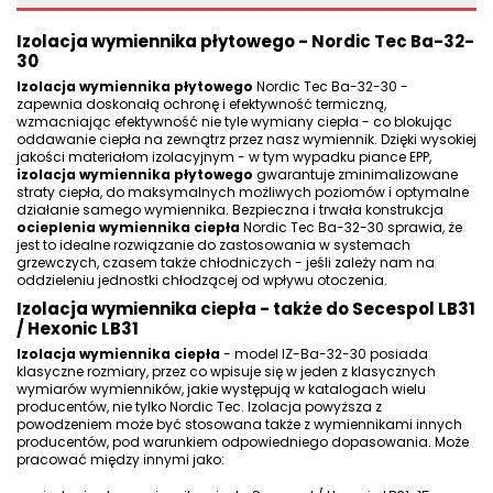
Izolacja wymiennika płytowego - Nordic Tec Ba-32-
30
Izolacja wymiennika płytowego
Nordic Tec Ba-32-30 -
zapewnia doskonałą ochronę i efektywność termiczną,
wzmacniając efektywność nie tyle wymiany ciepła - co blokując
oddawanie ciepła na zewnątrz przez
nasz wymiennik
. Dzięki wysokiej
jakości materiałom izolacyjnym - w tym wypadku piance EPP,
izolacja wymiennika płytowego
gwarantuje zminimalizowane
straty ciepła, do maksymalnych możliwych poziomów i optymalne
działanie samego wymiennika. Bezpieczna i trwała konstrukcja
ocieplenia wymiennika ciepła
Nordic Tec Ba-32-30 sprawia, że
jest to idealne rozwiązanie do zastosowania w systemach
grzewczych, czasem także chłodniczych - jeśli zależy nam na
oddzieleniu jednostki chłodzącej od wpływu otoczenia.
Izolacja wymiennika ciepła - także do Secespol LB31
/ Hexonic LB31
Izolacja wymiennika ciepła
- model IZ-Ba-32-30 posiada
klasyczne rozmiary, przez co wpisuje się w jeden z klasycznych
wymiarów wymienników, jakie występują w katalogach wielu
producentów, nie tylko Nordic Tec. Izolacja powyższa z
powodzeniem może być stosowana także z wymiennikami innych
producentów, pod warunkiem odpowiedniego dopasowania. Może
pracować między innymi jako: