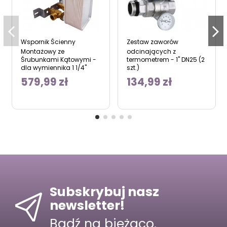
Wspornik Ścienny
Zestaw zaworów
Montażowy ze
odcinających z
Śrubunkami Kątowymi -
termometrem - 1" DN25 (2
dla wymiennika 1 1/4"
szt.)
579,99 zł
134,99 zł
Subskrybuj nasz
newsletter!
Bądź na bieżąco.