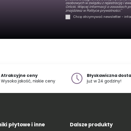
osobowych w związku z rejestracją i e
Orlicki. Więcej informacji o zasadach
znajdziesz w
Polityce prywatności."
Chcę otrzymywać newsletter - info
Atrakcyjne ceny
Błyskawiczna dost
Wysoka jakość, niskie ceny
już w 24 godziny!
ki płytowe i inne
Dalsze produkty