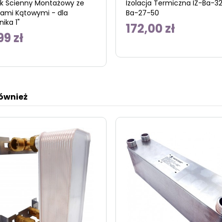
k Ścienny Montażowy ze
Izolacja Termiczna IZ-Ba-32
ami Kątowymi - dla
Ba-27-50
ika 1"
172,00 zł
99 zł
również