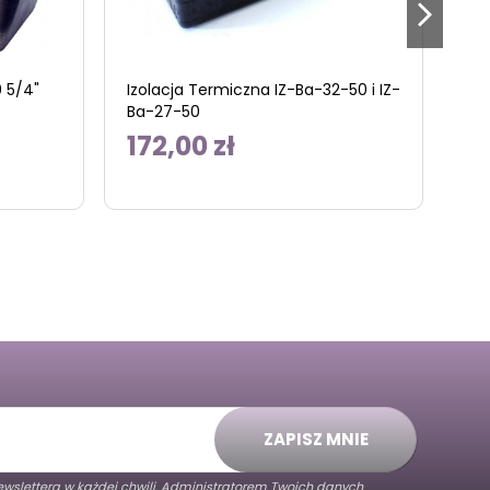
 5/4"
Izolacja Termiczna IZ-Ba-32-50 i IZ-
Wy
Ba-27-50
40
172,00 zł
7
ZAPISZ MNIE
wslettera w każdej chwili. Administratorem Twoich danych