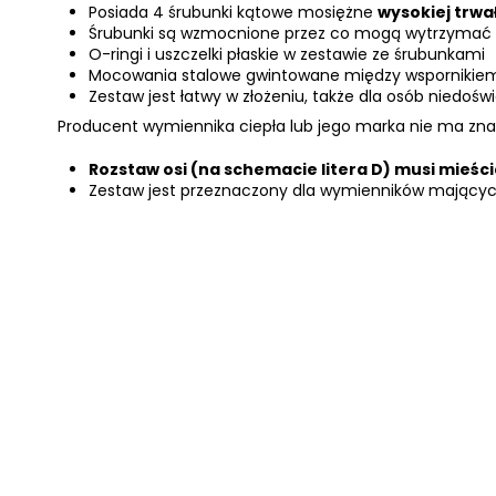
Posiada 4 śrubunki kątowe mosiężne
wysokiej trwa
Śrubunki są wzmocnione przez co mogą wytrzymać 
O-ringi i uszczelki płaskie w zestawie ze śrubunkami
Mocowania stalowe gwintowane między wspornikie
Zestaw jest łatwy w złożeniu, także dla osób niedoś
Producent wymiennika ciepła lub jego marka nie ma znac
Rozstaw osi (na schemacie litera D) musi mieś
Zestaw jest przeznaczony dla wymienników mający