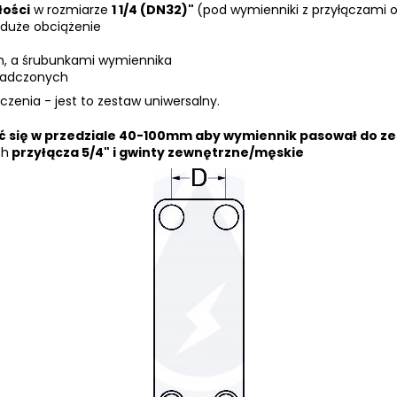
łości
w rozmiarze
1 1/4 (DN32)"
(pod wymienniki z przyłączami 
duże obciążenie
m, a śrubunkami
wymiennika
wiadczonych
zenia - jest to zestaw uniwersalny.
cić się w przedziale 40-100mm aby wymiennik pasował do z
ch
przyłącza 5/4" i gwinty zewnętrzne/męskie