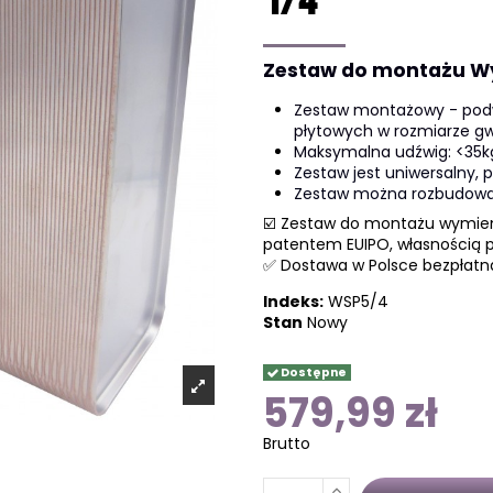
1/4"
Zestaw do montażu Wy
Zestaw montażowy - pod
płytowych w rozmiarze gwi
Maksymalna udźwig: <35k
Zestaw jest uniwersalny,
Zestaw można rozbudow
☑️ Zestaw do montażu wymien
patentem EUIPO, własnością po
✅ Dostawa w Polsce bezpłatn
Indeks:
WSP5/4
Stan
Nowy
Dostępne
579,99 zł
Brutto