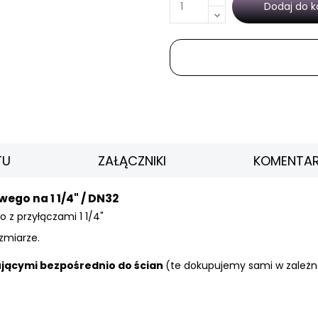
Dodaj do k
TU
ZAŁĄCZNIKI
KOMENTAR
go na 1 1/4" / DN32
 z przyłączami 1 1/4"
miarze.
jącymi bezpośrednio do ścian
(te dokupujemy sami w zależno