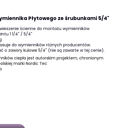
miennika Płytowego ze śrubunkami 5/4"
wieszenie ścienne do montażu wymienników
ntu 1 1/4" / 5/4"
g
 pasuje do wymienników różnych producentów.
ać o
zawory kulowe 5/4"
(nie są zawarte w tej cenie).
ników ciepła jest autorskim projektem, chronionym
lskiej marki Nordic Tec
a