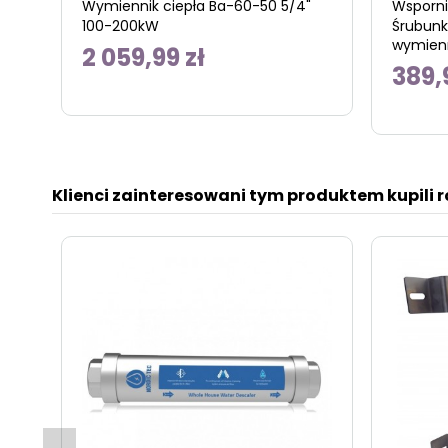
Wymiennik ciepła Ba-60-50 5/4"
Wsporni
100-200kW
Śrubunk
wymienn
2 059,99 zł
389,
Klienci zainteresowani tym produktem kupili 