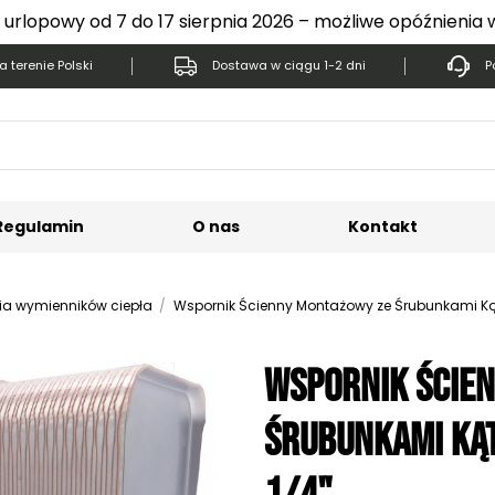
 urlopowy od 7 do 17 sierpnia 2026 – możliwe opóźnienia 
 terenie Polski
Dostawa w ciągu 1-2 dni
P
Regulamin
O nas
Kontakt
ia wymienników ciepła
Wspornik Ścienny Montażowy ze Śrubunkami Kąt
Wspornik Ście
Śrubunkami Kąt