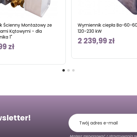
k Ścienny Montażowy ze
Wymiennik ciepła Ba-60-60
ami Kątowymi - dla
120-230 kW
ika 1"
2 239,99 zł
99 zł
sletter!
„Możesz zrezygnować z otrzymywania ne