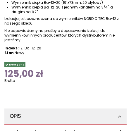
Wymiennik ciepła Ba-12-20 (191x73mm, 20 płytowy)
Wymiennik ciepła Ba-12-20 z jednym kanałem na 3/4", a
drugim na
1/
2"
Izolacja jest przeznaczona do
wymienników NORDIC TEC Ba-12
z
naszego sklepu.
Nie odpowiadamy na prośby o dopasowanie izolacji do
wymienników innych producentów, których dystrybutorem nie
jesteśmy.
Indeks:
IZ-Ba-12-20
Stan
Nowy
Dostępne
125,00 zł
Brutto
OPIS