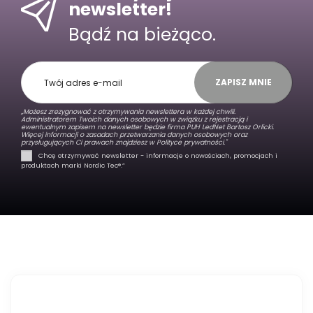
newsletter!
Bądź na bieżąco.
ZAPISZ MNIE
„Możesz zrezygnować z otrzymywania newslettera w każdej chwili.
Administratorem Twoich danych osobowych w związku z rejestracją i
ewentualnym zapisem na newsletter będzie firma PUH LedNet Bartosz Orlicki.
Więcej informacji o zasadach przetwarzania danych osobowych oraz
przysługujących Ci prawach znajdziesz w
Polityce prywatności."
Chcę otrzymywać newsletter - informacje o nowościach, promocjach i
produktach marki Nordic Tec®️.”