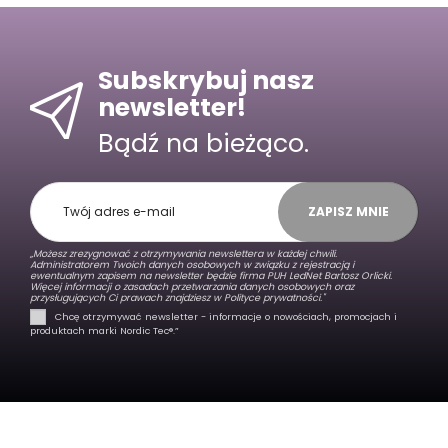
Subskrybuj nasz
newsletter!
Bądź na bieżąco.
ZAPISZ MNIE
„Możesz zrezygnować z otrzymywania newslettera w każdej chwili.
Administratorem Twoich danych osobowych w związku z rejestracją i
ewentualnym zapisem na newsletter będzie firma PUH LedNet Bartosz Orlicki.
Więcej informacji o zasadach przetwarzania danych osobowych oraz
przysługujących Ci prawach znajdziesz w
Polityce prywatności."
Chcę otrzymywać newsletter - informacje o nowościach, promocjach i
produktach marki Nordic Tec®️.”