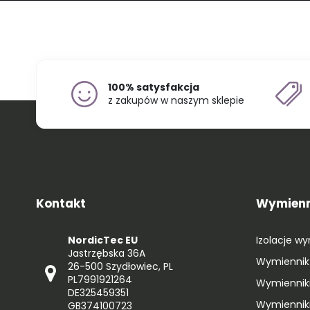
100% satysfakcja
z zakupów w naszym sklepie
Kontakt
Wymienni
NordicTec EU
Izolacje w
Jastrzębska 36A
Wymiennik 
26-500 Szydłowiec, PL
PL7991921264
Wymienniki
DE325459351
Wymienniki
GB374100723