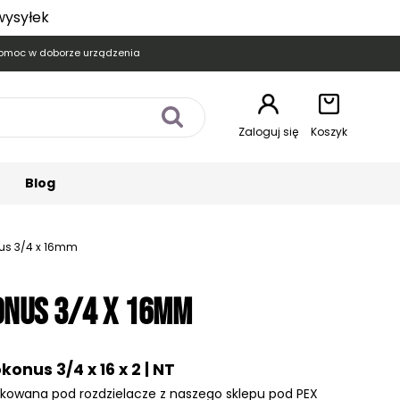
wysyłek
omoc w doborze urządzenia
Zaloguj się
Koszyk
Blog
us 3/4 x 16mm
onus 3/4 x 16mm
onus 3/4 x 16 x 2 | NT
ykowana pod rozdzielacze z naszego sklepu pod PEX