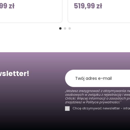
99 zł
519,99 zł
sletter!
„Możesz zrezygnować z otrzymywania ne
osobowych w związku z rejestracją i e
Orlicki. Więcej informacji o zasadach
znajdziesz w
Polityce prywatności."
Chcę otrzymywać newsletter - info