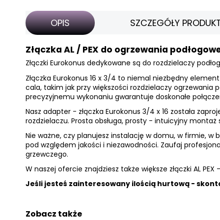
OPIS
SZCZEGÓŁY PRODUK
Złączka AL / PEX do ogrzewania podłogoweg
Złączki Eurokonus dedykowane są do
rozdzielaczy podło
Złączka Eurokonus 16 x 3/4 to niemal niezbędny element
cala, takim jak przy większości rozdzielaczy ogrzewania 
precyzyjnemu wykonaniu gwarantuje doskonałe połącze
Nasz adapter - złączka Eurokonus 3/4 x 16 została zapro
rozdzielaczu. Prosta obsługa, prosty - intuicyjny monta
Nie ważne, czy planujesz instalację w domu, w firmie, w
pod względem jakości i niezawodności. Zaufaj profesjo
grzewczego.
W naszej ofercie znajdziesz także
większe złączki AL PEX 
Jeśli jesteś zainteresowany ilością hurtową - skont
Zobacz także