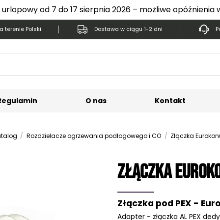
 urlopowy od 7 do 17 sierpnia 2026 – możliwe opóźnienia 
 terenie Polski
Dostawa w ciągu 1-2 dni
P
Regulamin
O nas
Kontakt
talog
Rozdzielacze ogrzewania podłogowego i CO
Złączka Eurokon
Złączka Eurok
Złączka pod PEX - Eurok
Adapter - złączka AL PEX ded