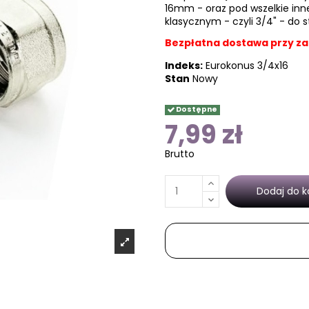
16mm - oraz pod wszelkie inn
klasycznym - czyli 3/4" - do 
Bezpłatna dostawa przy za
Indeks:
Eurokonus 3/4x16
Stan
Nowy
Dostępne
7,99 zł
Brutto
Dodaj do k