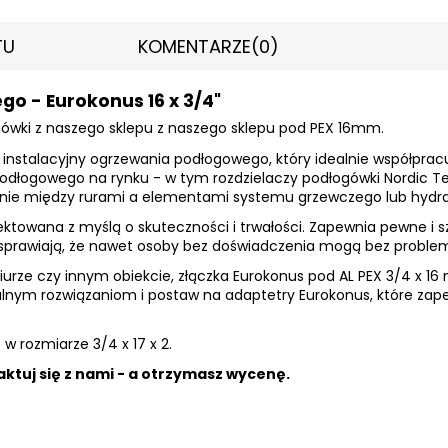
TU
KOMENTARZE
(0)
o - Eurokonus 16 x 3/4"
gówki z naszego sklepu
z naszego sklepu pod PEX 16mm.
 instalacyjny ogrzewania podłogowego, który idealnie współprac
podłogowego na rynku - w tym rozdzielaczy podłogówki Nordic Tec.
nie między rurami a elementami systemu grzewczego lub hydra
jektowana z myślą o skuteczności i trwałości. Zapewnia pewne i 
ż sprawiają, że nawet osoby bez doświadczenia mogą bez problemu 
 biurze czy innym obiekcie, złączka Eurokonus pod AL PEX 3/4 x 
nalnym rozwiązaniom i postaw na adaptetry Eurokonus, które za
- w rozmiarze 3/4 x 17 x 2
.
aktuj się z nami - a otrzymasz wycenę.