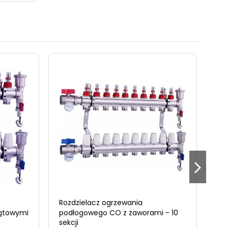
Rozdzielacz ogrzewania
Roz
ątowymi
podłogowego CO z zaworami - 10
po
sekcji