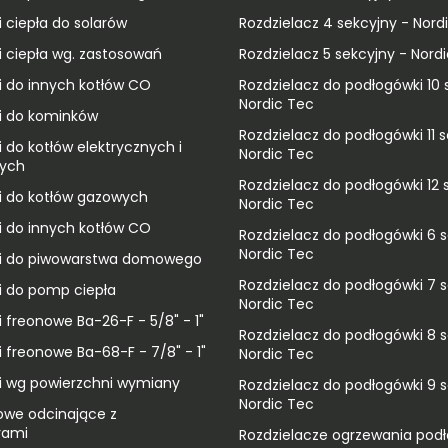
 ciepła do solarów
Rozdzielacz 4 sekcyjny - Nord
 ciepła wg. zastosowań
Rozdzielacz 5 sekcyjny - Nord
 do innych kotłów CO
Rozdzielacz do podłogówki 10 s
Nordic Tec
i do kominków
Rozdzielacz do podłogówki 11 s
 do kotłów elektrycznych i
Nordic Tec
wych
Rozdzielacz do podłogówki 12 s
 do kotłów gazowych
Nordic Tec
 do innych kotłów CO
Rozdzielacz do podłogówki 6 s
Nordic Tec
i do piwowarstwa domowego
Rozdzielacz do podłogówki 7 s
 do pomp ciepła
Nordic Tec
 freonowe Ba-26-F - 5/8" - 1"
Rozdzielacz do podłogówki 8 s
 freonowe Ba-68-F - 7/8" - 1"
Nordic Tec
 wg powierzchni wymiany
Rozdzielacz do podłogówki 9 s
Nordic Tec
owe odcinające z
rami
Rozdzielacze ogrzewania pod