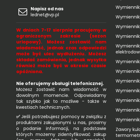
Wymienniki
Napisz od nas
lednet@vp.pl
Wymienniki
Wymienniki
W dniach 7-17 sierpnia pracujemy w
ograniczonym zakresie (sezon
Wymiennik
urlopowy). Możesz zostawić nam
Wymienniki
wiadomość, jednak czas odpowiedzi
elektrodo
może być ulec wydłużeniu. Możesz
składać zamówienia, jednak wysyłka
Wymienniki
również może być w okresie czasie
Wymienniki
opóźniona.
Wymiennik
Nie oferujemy obsługi telefonicznej.
Możesz zostawić nam wiadomość w
Wymienniki
dowolnym momencie. Odpowiadamy
Wymienniki
tak szybko jak to możliwe - także w
kwestiach technicznych.
Wymienniki
✅
Jeśli potrzebujesz pomocy w związku z
Wymienniki
produktami zakupionymi u nas, prosimy
o podanie informacji, na podstawie
Zawory kul
których możemy zidentyfikować zakup
termomet