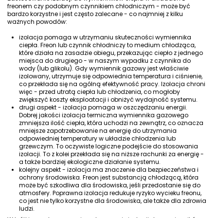
freonem czy podobnym czynnikiem chłodniczym - może być
bardzo korzystne i jest często zalecane - co najmniej z kilku
ważnych powodów:
izolacja pomaga w utrzymaniu skuteczności wymiennika
ciepła. Freon lub czynnik chłodniczy to medium chłodząca,
które działa na zasadzie obiegu, przekazując ciepło z jednego
miejsca do drugiego - w naszym wypadku z czynnika do
wody (lub glikolu). Gdy wymiennik gazowy jest właściwie
izolowany, utrzymuje się odpowiednia temperatura i ciśnienie,
co przekłada się na ogólną efektywność pracy. Izolacja chroni
więc - przed utratą ciepła lub chłodzenia, co mogłoby
zwiększyć koszty eksploatacji i obniżyć wydajność systemu.
drugi aspekt - izolacja pomaga w oszczędzaniu energii.
Dobrej jakości izolacja termiczna wymiennika gazowego
zmniejsza ilość ciepła, która uchodzi na zewnątrz, co oznacza
mniejsze zapotrzebowanie na energię do utrzymania
odpowiedniej temperatury w układzie chłodzenia lub
grzewczym. To oczywiste logiczne podejście do stosowania
izolacji. To z kolei przekłada się na niższe rachunki za energię -
a także bardziej ekologiczne działanie systemu.
kolejny aspekt - izolacja ma znaczenie dla bezpieczeństwa i
ochrony środowiska. Freon jest substancją chłodzącą, która
może być szkodliwa dla środowiska, jeśli przedostanie się do
atmosfery. Poprawna izolacja redukuje ryzyko wycieku freonu,
co jest nie tylko korzystne dla środowiska, ale także dla zdrowia
ludzi.