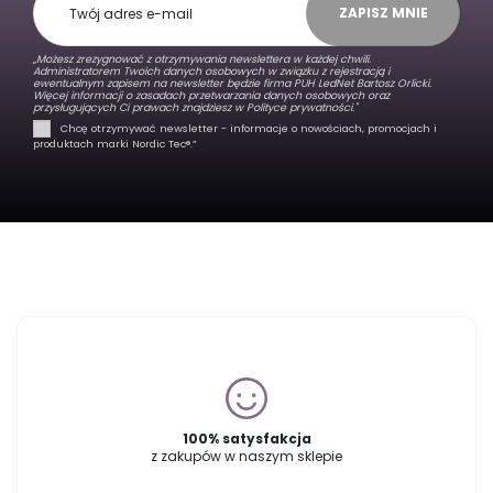
ZAPISZ MNIE
„Możesz zrezygnować z otrzymywania newslettera w każdej chwili.
Administratorem Twoich danych osobowych w związku z rejestracją i
ewentualnym zapisem na newsletter będzie firma PUH LedNet Bartosz Orlicki.
Więcej informacji o zasadach przetwarzania danych osobowych oraz
przysługujących Ci prawach znajdziesz w
Polityce prywatności."
Chcę otrzymywać newsletter - informacje o nowościach, promocjach i
produktach marki Nordic Tec®️.”
100% satysfakcja
z zakupów w naszym sklepie