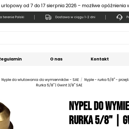
 urlopowy od 7 do 17 sierpnia 2026 – możliwe opóźnienia 
 terenie Polski
Dostawa w ciągu 1-2 dni
P
Regulamin
O nas
Kontakt
Nyple do wlutowania do wymienników - SAE
Nyple - rurka 5/8" - przej
Rurka 5/8" | Gwint 3/8" SAE
Nypel do wymie
Rurka 5/8" | G