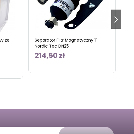
wy ze
Separator Filtr Magnetyczny 1"
Wy
Nordic Tec DN25
34
214,50 zł
7