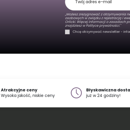
„Możesz zrezygnować z otrzymywania ne
osobowych w związku z rejestracją i e
Orlicki. Więcej informacji o zasadach
znajdziesz w
Polityce prywatności."
Chcę otrzymywać newsletter - info
Atrakcyjne ceny
Błyskawiczna dost
Wysoka jakość, niskie ceny
już w 24 godziny!