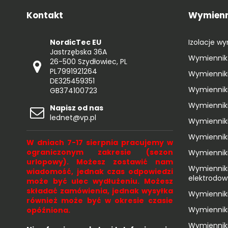
Kontakt
Wymienni
NordicTec EU
Izolacje w
Jastrzębska 36A
Wymiennik 
26-500 Szydłowiec, PL
PL7991921264
Wymienniki
DE325459351
Wymienniki
GB374100723
Wymienniki
Napisz od nas
lednet@vp.pl
Wymienniki
Wymienniki
W dniach 7-17 sierpnia pracujemy w
ograniczonym zakresie (sezon
Wymiennik
urlopowy). Możesz zostawić nam
Wymienniki
wiadomość, jednak czas odpowiedzi
elektrodo
może być ulec wydłużeniu. Możesz
składać zamówienia, jednak wysyłka
Wymienniki
również może być w okresie czasie
Wymienniki
opóźniona.
Wymiennik