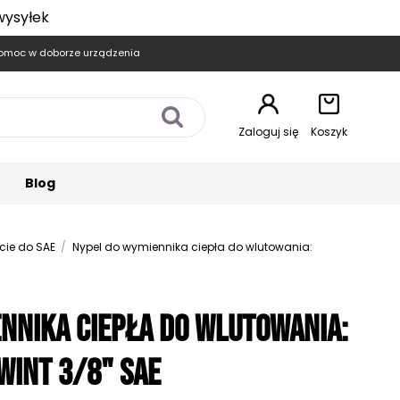
wysyłek
omoc w doborze urządzenia
Zaloguj się
Koszyk
Blog
ście do SAE
Nypel do wymiennika ciepła do wlutowania:
nnika ciepła do wlutowania:
wint 3/8" SAE