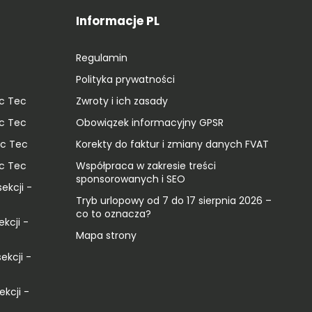
Informacje PL
Regulamin
Polityka prywatności
ic Tec
Zwroty i ich zasady
ic Tec
Obowiązek informacyjny GPSR
ic Tec
Korekty do faktur i zmiany danych FVAT
ic Tec
Współpraca w zakresie treści
sponsorowanych i SEO
ekcji -
Tryb urlopowy od 7 do 17 sierpnia 2026 –
co to oznacza?
ekcji -
Mapa strony
ekcji -
ekcji -