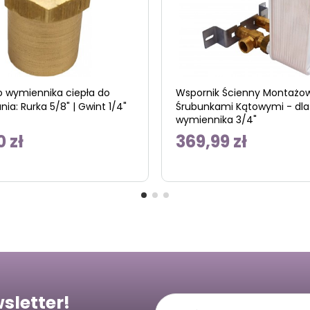
o wymiennika ciepła do
Wspornik Ścienny Montażo
ia: Rurka 5/8" | Gwint 1/4"
Śrubunkami Kątowymi - dla
wymiennika 3/4"
0 zł
369,99 zł
sletter!