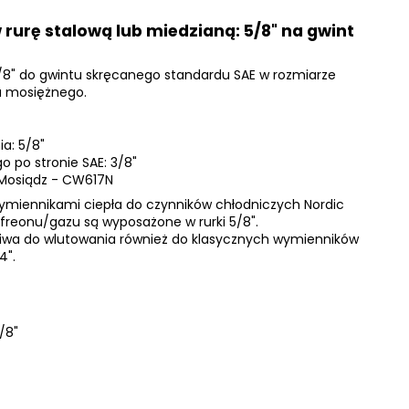
rurę stalową lub miedzianą: 5/8" na gwint
5/8" do gwintu skręcanego standardu SAE w rozmiarze
la mosiężnego.
ia: 5/8"
 po stronie SAE: 3/8"
: Mosiądz - CW617N
wymiennikami ciepła do czynników chłodniczych Nordic
 freonu/gazu są wyposażone w rurki 5/8".
ożliwa do wlutowania również do klasycznych wymienników
4".
/8"