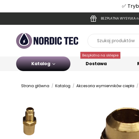
✅ Tryb
BEZPŁATNA WYSYŁKA na
Bezpłatna na sklepie
Katalog
Dostawa
Strona główna
Katalog
Akcesoria wymienników ciepła