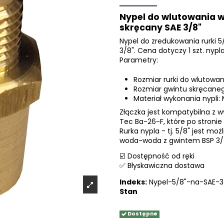
Nypel do wlutowania w 
skręcany SAE 3/8"
Nypel do zredukowania rurki 
3/8". Cena dotyczy 1 szt. nyp
Parametry:
Rozmiar rurki do wlutowan
Rozmiar gwintu skręcanego
Materiał wykonania nypli
Złączka jest kompatybilna z 
Tec Ba-26-F, które po stronie
Rurka nypla - tj. 5/8" jest m
woda-woda z gwintem BSP 3/
☑️ Dostępność od ręki
✅ Błyskawiczna dostawa
Indeks:
Nypel-5/8"-na-SAE-3
Stan
Dostępne