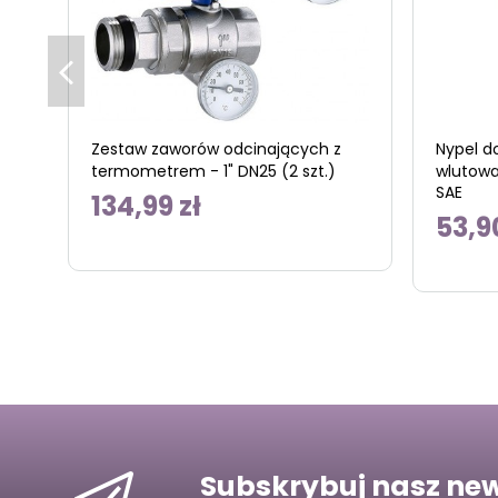
Zestaw zaworów odcinających z
Nypel d
termometrem - 1" DN25 (2 szt.)
wlutowan
SAE
134,99 zł
53,9
Subskrybuj nasz new