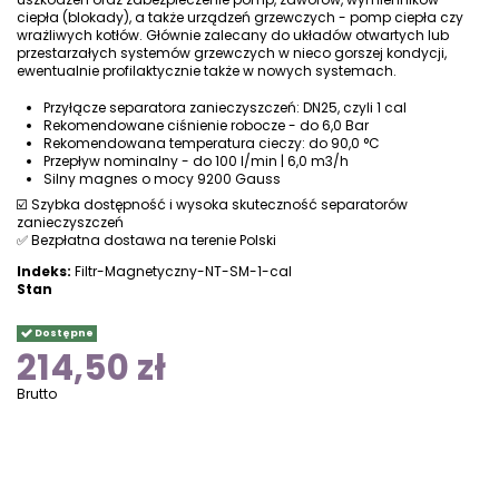
ciepła (blokady), a także urządzeń grzewczych - pomp ciepła czy
wrażliwych kotłów. Głównie zalecany do układów otwartych lub
przestarzałych systemów grzewczych w nieco gorszej kondycji,
ewentualnie profilaktycznie także w nowych systemach.
Przyłącze separatora zanieczyszczeń: DN25, czyli 1 cal
Rekomendowane ciśnienie robocze - do 6,0 Bar
Rekomendowana temperatura cieczy: do 90,0 °C
Przepływ nominalny - do 100 l/min | 6,0 m3/h
Silny magnes o mocy 9200 Gauss
☑️ Szybka dostępność i wysoka skuteczność separatorów
zanieczyszczeń
✅ Bezpłatna dostawa na terenie Polski
Indeks:
Filtr-Magnetyczny-NT-SM-1-cal
Stan
Dostępne
214,50 zł
Brutto