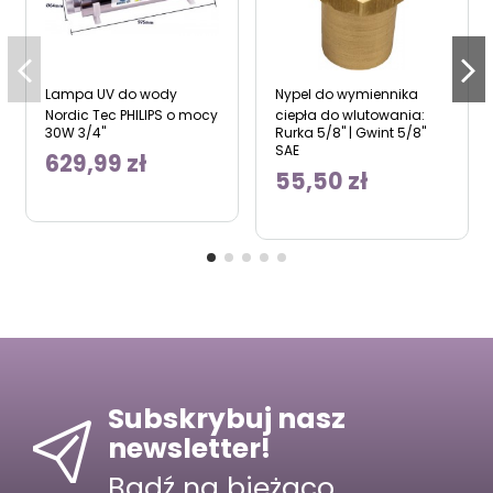
Lampa UV do wody
Nypel do wymiennika
Nordic Tec PHILIPS o mocy
ciepła do wlutowania:
30W 3/4"
Rurka 5/8" | Gwint 5/8"
SAE
629,99 zł
55,50 zł
Subskrybuj nasz
newsletter!
Bądź na bieżąco.