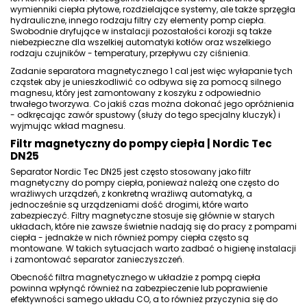
wymienniki ciepła płytowe, rozdzielające systemy, ale także
sprzęgła
hydrauliczne
, innego rodzaju filtry czy elementy pomp ciepła.
Swobodnie dryfujące w instalacji pozostałości korozji są także
niebezpieczne dla wszelkiej automatyki kotłów oraz wszelkiego
rodzaju czujników - temperatury, przepływu czy ciśnienia.
Zadanie separatora magnetycznego 1 cal jest więc wyłapanie tych
cząstek aby je unieszkodliwić co odbywa się za pomocą silnego
magnesu, który jest zamontowany z koszyku z odpowiednio
trwałego tworzywa. Co jakiś czas można dokonać jego opróżnienia
- odkręcając zawór spustowy (służy do tego specjalny kluczyk) i
wyjmując wkład magnesu.
Filtr magnetyczny do pompy ciepła
| Nordic Tec
DN25
Separator Nordic Tec DN25 jest często stosowany jako
filtr
magnetyczny do pompy ciepła
, ponieważ należą one często do
wrażliwych urządzeń, z konkretną wrażliwą automatyką, a
jednocześnie są urządzeniami dość drogimi, które warto
zabezpieczyć. Filtry magnetyczne stosuje się głównie w starych
układach, które nie zawsze świetnie nadają się do pracy z pompami
ciepła - jednakże w nich również pompy ciepła często są
montowane. W takich sytuacjach warto zadbać o higienę instalacji
i zamontować separator zanieczyszczeń.
Obecność filtra magnetycznego w układzie z pompą ciepła
powinna wpłynąć również na zabezpieczenie lub poprawienie
efektywności samego układu CO, a to również przyczynia się do