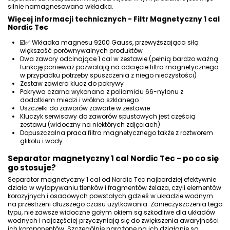
silnie namagnesowana wkładka.
Więcej informacji technicznych - Filtr Magnetyczny 1 cal
Nordic Tec
☑️✅ Wkładka magnesu 9200 Gauss, przewyższająca siłą
większość porównywalnych produktów
Dwa zawory odcinające 1 cal w zestawie (pełnią bardzo ważną
funkcję ponieważ pozwalają na odcięcie filtra magnetycznego
w przypadku potrzeby spuszczenia z niego nieczystości)
Zestaw zawiera klucz do pokrywy
Pokrywa czarna wykonana z poliamidu 66-nylonu z
dodatkiem miedzi i włókna szklanego
Uszczelki do zaworów zawarte w zestawie
Kluczyk serwisowy do zaworów spustowych jest częścią
zestawu (widoczny na niektórych zdjęciach)
Dopuszczalna praca filtra magnetycznego także z roztworem
glikolu i wody
Separator magnetyczny 1 cal
Nordic Tec - po co się
go stosuje?
Separator magnetyczny 1 cal od Nordic Tec najbardziej efektywnie
działa w wyłapywaniu tlenków i fragmentów żelaza, czyli elementów
korozyjnych i osadowych powstałych gdzieś w układzie wodnym
na przestrzeni dłuższego czasu użytkowania. Zanieczyszczenia tego
typu, nie zawsze widoczne gołym okiem są szkodliwe dla układów
wodnych i najczęściej przyczyniają się do zwiększenia awaryjności
ich komponentów. Szczególnie narażone na ich działanie są