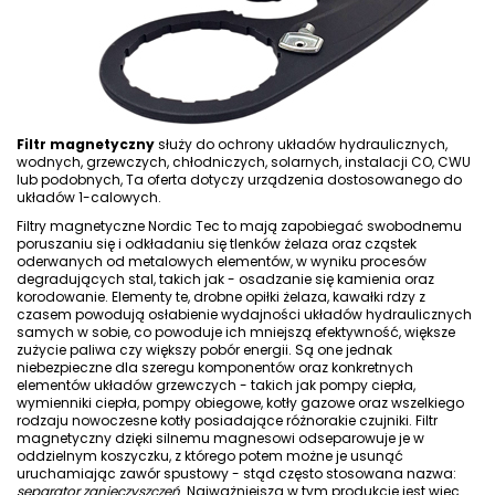
Filtr magnetyczny
służy do ochrony układów hydraulicznych,
wodnych, grzewczych, chłodniczych, solarnych, instalacji CO, CWU
lub podobnych, Ta oferta dotyczy urządzenia dostosowanego do
układów 1-calowych.
Filtry magnetyczne Nordic Tec to mają zapobiegać swobodnemu
poruszaniu się i odkładaniu się tlenków żelaza oraz cząstek
oderwanych od metalowych elementów, w wyniku procesów
degradujących stal, takich jak - osadzanie się kamienia oraz
korodowanie. Elementy te, drobne opiłki żelaza, kawałki rdzy z
czasem powodują osłabienie wydajności układów hydraulicznych
samych w sobie, co powoduje ich mniejszą efektywność, większe
zużycie paliwa czy większy pobór energii. Są one jednak
niebezpieczne dla szeregu komponentów oraz konkretnych
elementów układów grzewczych - takich jak pompy ciepła,
wymienniki ciepła, pompy obiegowe,
kotły gazowe
oraz wszelkiego
rodzaju nowoczesne kotły posiadające różnorakie czujniki. Filtr
magnetyczny dzięki silnemu magnesowi odseparowuje je w
oddzielnym koszyczku, z którego potem możne je usunąć
uruchamiając zawór spustowy - stąd często stosowana nazwa:
separator zanieczyszczeń
. Najważniejsza w tym produkcie jest więc