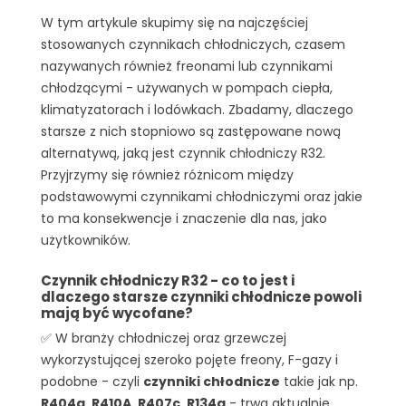
W tym artykule skupimy się na najczęściej
☑️ Czynnik chłodniczy R22 - protoplasta
wszystkich czynników (wycofany)
stosowanych czynnikach chłodniczych, czasem
nazywanych również freonami lub czynnikami
chłodzącymi - używanych w pompach ciepła,
klimatyzatorach i lodówkach. Zbadamy, dlaczego
starsze z nich stopniowo są zastępowane nową
alternatywą, jaką jest czynnik chłodniczy R32.
Przyjrzymy się również różnicom między
podstawowymi czynnikami chłodniczymi oraz jakie
to ma konsekwencje i znaczenie dla nas, jako
użytkowników.
Czynnik chłodniczy R32 - co to jest i
dlaczego starsze czynniki chłodnicze powoli
mają być wycofane?
✅ W branży chłodniczej oraz grzewczej
wykorzystującej szeroko pojęte freony, F-gazy i
podobne - czyli
czynniki chłodnicze
takie jak np.
R404a, R410A, R407c, R134a
- trwa aktualnie