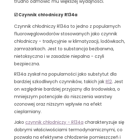
trudno odmówić mu większej wydajności.
☑️ Czynnik chłodniczy R134a
Czynnik chłodniczy R134a to jedno z popularnych
fluorowęglowodorów stosowanych jako czynnik
chłodniczy - tradycyjnie w klimatyzacji, lodówkach,
zamrażarkach. Jest to substancja bezbarwna,
nietoksyczna i w zasadzie niepalna - czyli
bezpieczna.
R134a zyskał na popularności jako substytut dla
bardziej szkodliwych czynników, takich jak
R12
. Jest
on względnie bardziej przyjazny dla środowiska, o
mniejszym potencjale do niszczenia warstwy
ozonowej oraz niższym wpływie na efekt
cieplarniany.
Jako
czynnik chłodniczy - R134a
charakteryzuje się
dobrymi właściwościami termodynamicznymi, co
pozwala na efektywne chłodzenie pomieszczeń i