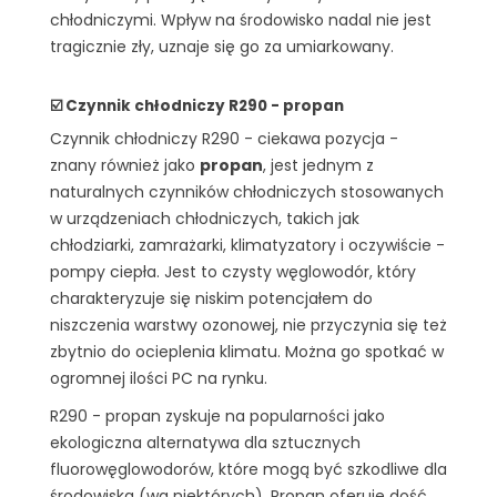
chłodniczymi. Wpływ na środowisko nadal nie jest
tragicznie zły, uznaje się go za umiarkowany.
☑️ Czynnik chłodniczy R290 - propan
Czynnik chłodniczy R290 - ciekawa pozycja -
znany również jako
propan
, jest jednym z
naturalnych czynników chłodniczych stosowanych
w urządzeniach chłodniczych, takich jak
chłodziarki, zamrażarki, klimatyzatory i oczywiście -
pompy ciepła. Jest to czysty węglowodór, który
charakteryzuje się niskim potencjałem do
niszczenia warstwy ozonowej, nie przyczynia się też
zbytnio do ocieplenia klimatu. Można go spotkać w
ogromnej ilości PC na rynku.
R290 - propan zyskuje na popularności jako
ekologiczna alternatywa dla sztucznych
fluorowęglowodorów, które mogą być szkodliwe dla
środowiska (wg niektórych). Propan oferuje dość