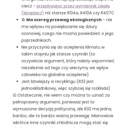
ciecz -
przepływając przez wymiennik ciepła
(skraplacz)
niż starsze R134a, R410A czy R407C
♻️
Ma szereg przewag ekologicznych
- nie
ma wpływu na powiększanie się dziury
ozonowej, czego nie można powiedzieć o jego
poprzednikach.
Nie przyczynia się do ocieplenia klimatu w
takim stopniu jak starsze czynniki (to
oczywiście argument, który należy wspomnieć
niezależnie od tego czy wierzymy we wpływ
człowieka na globalne ocieplenie)
Jest łatwiejszy w recyklingu (R32 jest
jednoskładnikowy, więc szybciej się rozkłada)
☑️ Ostatecznie, nie wiem czy można to uznać za
pełnoprawny argument, ponieważ jest to
wymuszone decyzją polityczną, ale R32 ma jedną
bardzo, ale to bardzo ważną przewagę. Mianowicie
wkrótce inne czynniki chłodnicze mogą stać się