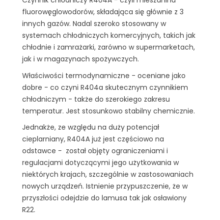
Czynnik chłodniczy R404A - czyli mieszanina
fluorowęglowodorów, składająca się głównie z 3
innych gazów. Nadal szeroko stosowany w
systemach chłodniczych komercyjnych, takich jak
chłodnie i zamrażarki, zarówno w supermarketach,
jak i w magazynach spożywczych.
Właściwości termodynamiczne - oceniane jako
dobre - co czyni R404a skutecznym czynnikiem
chłodniczym - także do szerokiego zakresu
temperatur. Jest stosunkowo stabilny chemicznie.
Jednakże, ze względu na duży potencjał
cieplarniany, R404A już jest częściowo na
odstawce - został objęty ograniczeniami i
regulacjami dotyczącymi jego użytkowania w
niektórych krajach, szczególnie w zastosowaniach
nowych urządzeń. Istnienie przypuszczenie, że w
przyszłości odejdzie do lamusa tak jak osławiony
R22.