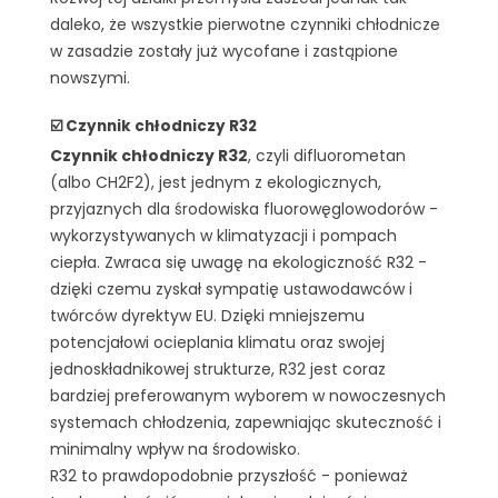
daleko, że wszystkie pierwotne czynniki chłodnicze
w zasadzie zostały już wycofane i zastąpione
nowszymi.
☑️ Czynnik chłodniczy R32
Czynnik chłodniczy R32
, czyli difluorometan
(albo CH2F2), jest jednym z ekologicznych,
przyjaznych dla środowiska fluorowęglowodorów -
wykorzystywanych w klimatyzacji i pompach
ciepła. Zwraca się uwagę na ekologiczność R32 -
dzięki czemu zyskał sympatię ustawodawców i
twórców dyrektyw EU. Dzięki mniejszemu
potencjałowi ocieplania klimatu oraz swojej
jednoskładnikowej strukturze, R32 jest coraz
bardziej preferowanym wyborem w nowoczesnych
systemach chłodzenia, zapewniając skuteczność i
minimalny wpływ na środowisko.
R32 to prawdopodobnie przyszłość - ponieważ