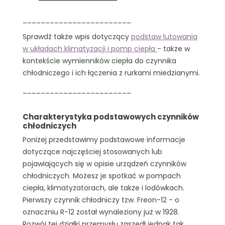
________________________
Sprawdź także wpis dotyczący
podstaw lutowania
w układach klimatyzacji i pomp ciepła
- także w
kontekście wymienników ciepła do czynnika
chłodniczego i ich łączenia z rurkami miedzianymi.
________________________
Charakterystyka podstawowych czynników
chłodniczych
Poniżej przedstawimy podstawowe informacje
dotyczące najczęściej stosowanych lub
pojawiających się w opisie urządzeń czynników
chłodniczych. Możesz je spotkać w pompach
ciepła, klimatyzatorach, ale także i lodówkach.
Pierwszy czynnik chłodniczy tzw. Freon-12 - o
oznaczniu R-12 został wynaleziony już w 1928.
Rozwój tej działki przemysłu zaszedł jednak tak