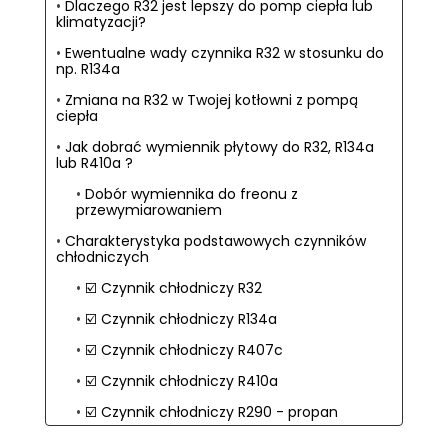
Dlaczego R32 jest lepszy do pomp ciepła lub
klimatyzacji?
Ewentualne wady czynnika R32 w stosunku do
np. R134a
Zmiana na R32 w Twojej kotłowni z pompą
ciepła
Jak dobrać wymiennik płytowy do R32, R134a
lub R410a ?
Dobór wymiennika do freonu z
przewymiarowaniem
Charakterystyka podstawowych czynników
chłodniczych
☑️ Czynnik chłodniczy R32
☑️ Czynnik chłodniczy R134a
☑️ Czynnik chłodniczy R407c
☑️ Czynnik chłodniczy R410a
☑️ Czynnik chłodniczy R290 - propan
☑️ Czynnik chłodniczy R404a