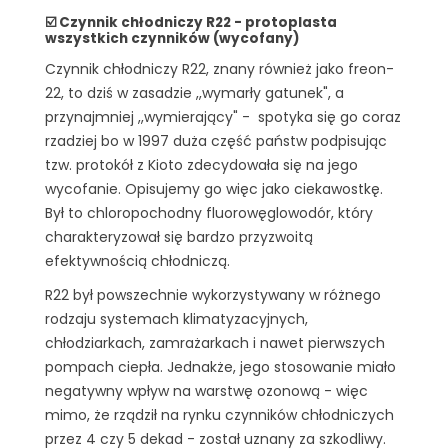
☑️ Czynnik chłodniczy R22 - protoplasta
wszystkich czynników (wycofany)
Czynnik chłodniczy R22, znany również jako freon-
22, to dziś w zasadzie ,,wymarły gatunek", a
przynajmniej ,,wymierający" - spotyka się go coraz
rzadziej bo w 1997 duża część państw podpisując
tzw. protokół z Kioto zdecydowała się na jego
wycofanie. Opisujemy go więc jako ciekawostkę.
Był to chloropochodny fluorowęglowodór, który
charakteryzował się bardzo przyzwoitą
efektywnością chłodniczą.
R22 był powszechnie wykorzystywany w różnego
rodzaju systemach klimatyzacyjnych,
chłodziarkach, zamrażarkach i nawet pierwszych
pompach ciepła. Jednakże, jego stosowanie miało
negatywny wpływ na warstwę ozonową - więc
mimo, że rządził na rynku czynników chłodniczych
przez 4 czy 5 dekad - został uznany za szkodliwy.