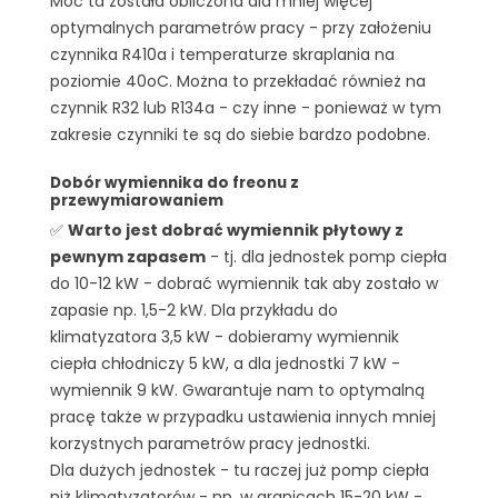
Moc ta została obliczona dla mniej więcej
optymalnych parametrów pracy - przy założeniu
czynnika R410a i temperaturze skraplania na
poziomie 40oC. Można to przekładać również na
czynnik R32 lub R134a - czy inne - ponieważ w tym
zakresie czynniki te są do siebie bardzo podobne.
Dobór wymiennika do freonu z
przewymiarowaniem
✅
Warto jest dobrać wymiennik płytowy z
pewnym zapasem
- tj. dla jednostek pomp ciepła
do 10-12 kW - dobrać wymiennik tak aby zostało w
zapasie np. 1,5-2 kW. Dla przykładu do
klimatyzatora 3,5 kW - dobieramy wymiennik
ciepła chłodniczy 5 kW, a dla jednostki 7 kW -
wymiennik 9 kW. Gwarantuje nam to optymalną
pracę także w przypadku ustawienia innych mniej
korzystnych parametrów pracy jednostki.
Dla dużych jednostek - tu raczej już pomp ciepła
niż klimatyzatorów - np. w granicach 15-20 kW -