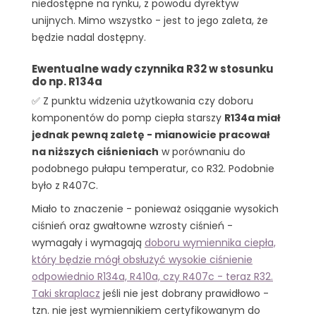
niedostępne na rynku, z powodu dyrektyw
unijnych. Mimo wszystko - jest to jego zaleta, że
będzie nadal dostępny.
Ewentualne wady czynnika R32 w stosunku
do np. R134a
✅ Z punktu widzenia użytkowania czy doboru
komponentów do pomp ciepła starszy
R134a miał
jednak pewną zaletę - mianowicie pracował
na niższych ciśnieniach
w porównaniu do
podobnego pułapu temperatur, co R32. Podobnie
było z R407C.
Miało to znaczenie - ponieważ osiąganie wysokich
ciśnień oraz gwałtowne wzrosty ciśnień -
wymagały i wymagają
doboru wymiennika ciepła,
który będzie mógł obsłużyć wysokie ciśnienie
odpowiednio R134a, R410a, czy R407c - teraz R32.
Taki skraplacz
jeśli nie jest dobrany prawidłowo -
tzn. nie jest wymiennikiem certyfikowanym do