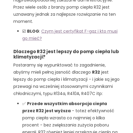
Przez wiele osób z branży pomp ciepła R32 jest
uznawany jednak za najlepsze rozwiązanie na ten
moment.
☑️
BLOG
:
Czym jest certyfikat F-gaz i kto musi
go mieć?
Dlaczego R32 jest lepszy do pomp ciepła lub
klimatyzacji?
Postaramy się wypunktować to zagadnienie,
abyśmy mieli pełną jasność dlaczego
R32
jest
lepszy do pomp ciepła i klimatyzacji - i jakie są jego
przewagi na wcześniej stosowanymi czynnikami
chłodniczymi, typu R134a, R410A, R407C itp:
✅
Przede wszystkim absorpcja ciepła
przez R32 jest wyższa
- toteż efektywność
pomp ciepła wzrasta co najmniej o kilka
procent - bez zwiększania zużycia poboru
energii. R32 również lepiej przekazuje ciepło na