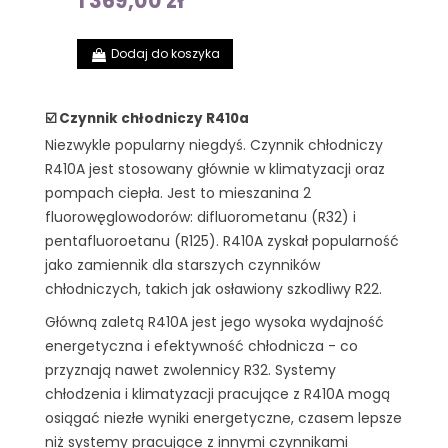
1 369,00 zł
Dodaj do koszyka
☑️ Czynnik chłodniczy R410a
Niezwykle popularny niegdyś. Czynnik chłodniczy
R410A jest stosowany głównie w klimatyzacji oraz
pompach ciepła. Jest to mieszanina 2
fluorowęglowodorów: difluorometanu (R32) i
pentafluoroetanu (R125). R410A zyskał popularność
jako zamiennik dla starszych czynników
chłodniczych, takich jak osławiony szkodliwy R22.
Główną zaletą R410A jest jego wysoka wydajność
energetyczna i efektywność chłodnicza - co
przyznają nawet zwolennicy R32. Systemy
chłodzenia i klimatyzacji pracujące z R410A mogą
osiągać niezłe wyniki energetyczne, czasem lepsze
niż systemy pracujące z innymi czynnikami