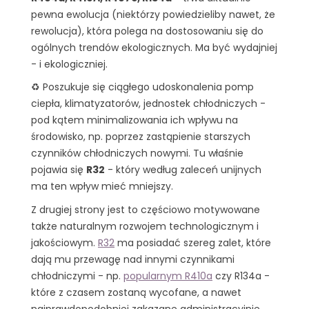
pewna ewolucja (niektórzy powiedzieliby nawet, że
rewolucja), która polega na dostosowaniu się do
ogólnych trendów ekologicznych. Ma być wydajniej
- i ekologiczniej.
♻️ Poszukuje się ciągłego udoskonalenia pomp
ciepła, klimatyzatorów, jednostek chłodniczych -
pod kątem minimalizowania ich wpływu na
środowisko, np. poprzez zastąpienie starszych
czynników chłodniczych nowymi. Tu właśnie
pojawia się
R32
- który według zaleceń unijnych
ma ten wpływ mieć mniejszy.
Z drugiej strony jest to częściowo motywowane
także naturalnym rozwojem technologicznym i
jakościowym.
R32
ma posiadać szereg zalet, które
dają mu przewagę nad innymi czynnikami
chłodniczymi - np.
popularnym R410a
czy R134a -
które z czasem zostaną wycofane, a nawet
najprawdopodobniej zakazane administracyjnie.