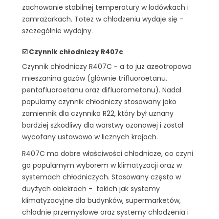
zachowanie stabilnej temperatury w lodówkach i
zamrażarkach. Toteż w chłodzeniu wydaje się -
szczególnie wydajny.
☑️ Czynnik chłodniczy R407c
Czynnik chłodniczy R407C - a to już azeotropowa
mieszanina gazów (głównie trifluoroetanu,
pentafluoroetanu oraz difluorometanu). Nadal
popularny czynnik chłodniczy stosowany jako
zamiennik dla czynnika R22, który był uznany
bardziej szkodliwy dla warstwy ozonowej i został
wycofany ustawowo w licznych krajach.
R407C ma dobre właściwości chłodnicze, co czyni
go popularnym wyborem w klimatyzacji oraz w
systemach chłodniczych. Stosowany często w
duyżych obiekrach - takich jak systemy
klimatyzacyjne dla budynków, supermarketów,
chłodnie przemysłowe oraz systemy chłodzenia i