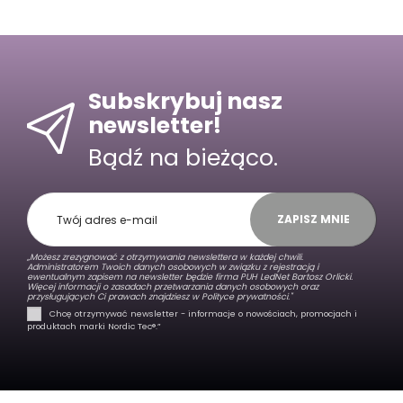
Subskrybuj nasz
newsletter!
Bądź na bieżąco.
ZAPISZ MNIE
„Możesz zrezygnować z otrzymywania newslettera w każdej chwili.
Administratorem Twoich danych osobowych w związku z rejestracją i
ewentualnym zapisem na newsletter będzie firma PUH LedNet Bartosz Orlicki.
Więcej informacji o zasadach przetwarzania danych osobowych oraz
przysługujących Ci prawach znajdziesz w
Polityce prywatności."
Chcę otrzymywać newsletter - informacje o nowościach, promocjach i
produktach marki Nordic Tec®️.”