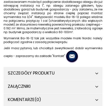
zastosowaniem może być podłączenie dodatkowego obiegu do już
istniejącej instalacji na 1", np. obiegu zalanego glikolem, typu
dodatkowy garaż lub budynek gospodarczy - przy założeniu, że nie
chcemy zwężać instalacji po stronie ciepłej poprzez montaż
wymiennika na 3/4". Nietypowość modelu Ba-16-12 polega właśnie
na połączeniu przyłączy 1 cal (charakterystycznych dla większych
modeli) ze stosunkowo niewielką powierzchnią przekazu cieplnego -
0.192 m². Mimo, że matematycznie jest niewielka, z łatwością ogrzeje
np. budynek gospodarczy o wielkości 60-100m².
Wymiennik Ba-16-12 tak jak wszystkie modele marki Nordic należy
podłączać
zgodnie z zasadą przeciwprądu
.
Jeśli masz pytania, lub chciałbyś zweryfikować dobór wymiennika
ciepła - zapraszamy do zakładki "Kontakt"
SZCZEGÓŁY PRODUKTU
ZAŁĄCZNIKI
KOMENTARZE
(0)