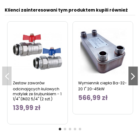
Klienci zainteresowani tym produktem kupili również
Zestaw zaworów
Wymiennik ciepła Ba-32-
odcinających kulowych
20 1" 20-45kW
motylek ze śrubunkiem - 1
566,99 zł
1/4" DN32 5/4" (2 szt.)
139,99 zł