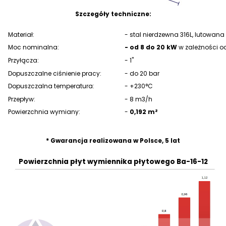
Szczegóły techniczne:
Materiał:
- stal nierdzewna 316L, lutowan
Moc nominalna:
- od 8 do 20 kW
w zależności od
Przyłącza:
- 1"
Dopuszczalne ciśnienie pracy:
- do 20 bar
Dopuszczalna temperatura:
- +230°C
Przepływ:
- 8 m3/h
Powierzchnia wymiany:
-
0,192 m²
pc na węgiel 20kW
* Gwarancja realizowana w Polsce, 5 lat
Powierzchnia płyt wymiennika płytowego Ba-16-12