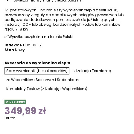
Powierzchnia wymiany ciepła: 0,192 m²
12-płyt stalowych
- najmniejszy wymiennik ciepła z serii Ba-16,
przeznaczony z reguły do dodatkowych obiegów grzewczych lub
podłączania dodatkowych pomieszczeń do już istniejących
instalacji CO - lub obsługi bardzo małych kotłów lub kominków
rzędu 7-8 kW.
✅ Wysyłka bezpłatna na terenie Polski
Indeks:
NT Ba-16-12
Stan
Nowy
Akcesoria do wymiennika ciepła
Sam wymiennik (bez akcesoriów)
z Izolacją Termiczną
ze Wspornikiem Ściennym i Śrubunkami
Kompletny Zestaw (z Izolacją i Wspornikiem)
Dostępne
349,99 zł
Brutto