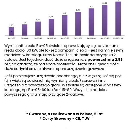
Wymiennik ciepła Ba-95, świetnie sprawdzający się np. z kotłami
rzędu około 100 kW, ale także z pompami ciepła - jest najmniejszym
modelem w katalogu firmy Nordic Tec jaki posiada przyłącza 2-
calowe. Jest to jednak dość duże urządzenie,
z powierzchnią 2,85
m²
, co oznacza, że ma spore możliwości. Może obsługiwać dość
duże budynki oraz relatywnie spore urządzenia grzewcze.
Jeśli potrzebujesz urządzenia podobnego, ale z większą ilością płyt
(tj. z większą powierzchnią wymiany ciepła) sprawdź inne
urządzenia z powyższego grafu. Wszystkie są dostępne w naszym
katalogu, np.
Ba-95-60
lub
Ba-115-80
. Wszystkie modele z
powyższego grafu mają
przyłącze 2-calowe
.
.
* Gwarancja realizowana w Polsce, 5 lat
* Certyfikowany - CE, TÜV