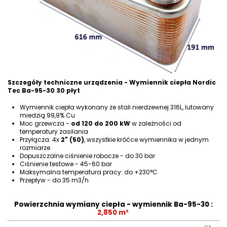
Szczegóły techniczne urządzenia - Wymiennik ciepła Nordic
Tec Ba-95-30 30 płyt
Wymiennik ciepła wykonany ze stali nierdzewnej 316L, lutowany
miedzią 99,9% Cu
Moc grzewcza -
od 120 do 200 kW
w zależności od
temperatury zasilania
Przyłącza: 4x
2" (50)
, wszystkie króćce wymiennika w jednym
rozmiarze
Dopuszczalne ciśnienie robocze - do 30 bar
Ciśnienie testowe - 45-60 bar
Maksymalna temperatura pracy: do +230°C
Przepływ - do 35 m3/h
Powierzchnia wymiany ciepła - wymiennik Ba-95-30 :
2,850 m²