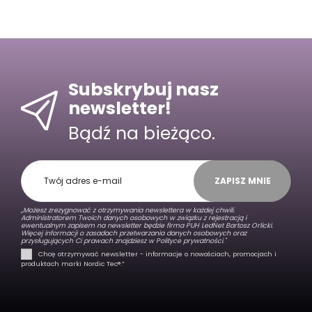
Subskrybuj nasz
newsletter!
Bądź na bieżąco.
ZAPISZ MNIE
„Możesz zrezygnować z otrzymywania newslettera w każdej chwili.
Administratorem Twoich danych osobowych w związku z rejestracją i
ewentualnym zapisem na newsletter będzie firma PUH LedNet Bartosz Orlicki.
Więcej informacji o zasadach przetwarzania danych osobowych oraz
przysługujących Ci prawach znajdziesz w
Polityce prywatności."
Chcę otrzymywać newsletter - informacje o nowościach, promocjach i
produktach marki Nordic Tec®️.”