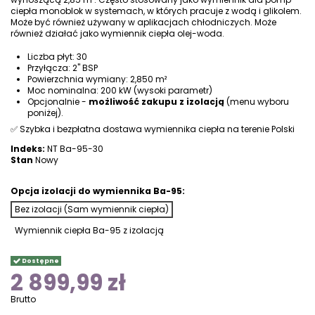
ciepła monoblok
w systemach, w których pracuje z wodą i glikolem.
Może być również używany w aplikacjach chłodniczych. Może
również działać jako wymiennik ciepła olej-woda.
Liczba płyt: 30
Przyłącza: 2" BSP
Powierzchnia wymiany: 2,850 m²
Moc nominalna: 200 kW (wysoki parametr)
Opcjonalnie -
możliwość zakupu z izolacją
(menu wyboru
poniżej).
✅ Szybka i bezpłatna dostawa wymiennika ciepła na terenie Polski
Indeks:
NT Ba-95-30
Stan
Nowy
Opcja izolacji do wymiennika Ba-95:
Bez izolacji (Sam wymiennik ciepła)
Wymiennik ciepła Ba-95 z izolacją
Dostępne
2 899,99 zł
Brutto