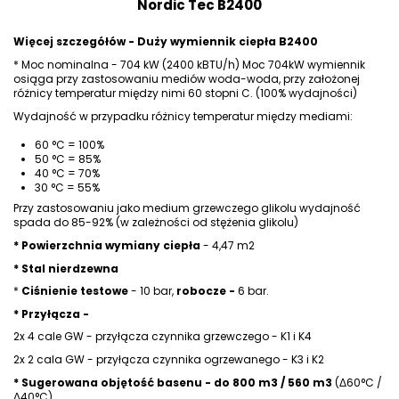
Nordic Tec B2400
Więcej szczegółów - Duży wymiennik ciepła B2400
* Moc nominalna - 704 kW (2400 kBTU/h) Moc 704kW wymiennik
osiąga przy zastosowaniu mediów woda-woda, przy założonej
różnicy temperatur między nimi 60 stopni C. (100% wydajności)
Wydajność w przypadku różnicy temperatur między mediami:
60 °C = 100%
50 °C = 85%
40 °C = 70%
30 °C = 55%
Przy zastosowaniu jako medium grzewczego glikolu wydajność
spada do 85-92% (w zależności od stężenia glikolu)
* Powierzchnia wymiany ciepła
- 4,47 m2
* Stal nierdzewna
*
Ciśnienie testowe
- 10 bar,
robocze -
6 bar.
* Przyłącza -
2x 4 cale GW - przyłącza czynnika grzewczego - K1 i K4
2x 2 cala GW - przyłącza czynnika ogrzewanego - K3 i K2
* Sugerowana objętość basenu - do 800 m3 / 560 m3
(Δ60°C /
Δ40°C)