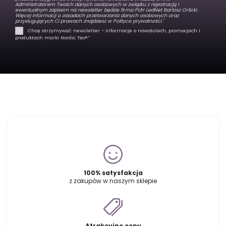
Administratorem Twoich danych osobowych w związku z rejestracją i
ewentualnym zapisem na newsletter będzie firma PUH LedNet Bartosz Orlicki.
Więcej informacji o zasadach przetwarzania danych osobowych oraz
przysługujących Ci prawach znajdziesz w
Polityce prywatności."
Chcę otrzymywać newsletter - informacje o nowościach, promocjach i
produktach marki Nordic Tec®️.”
100% satysfakcja
z zakupów w naszym sklepie
Atrakcyjne ceny