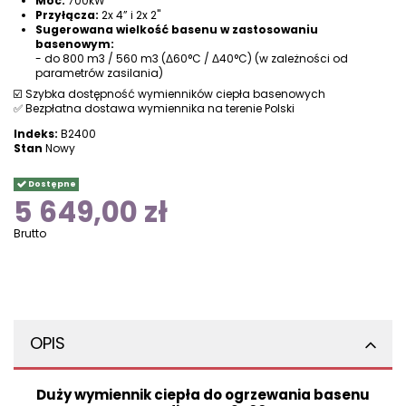
Moc:
700kW
Przyłącza:
2x 4” i 2x 2"
Sugerowana wielkość basenu w zastosowaniu
basenowym:
- do 800 m3 / 560 m3 (Δ60°C / Δ40°C) (w zależności od
parametrów zasilania)
☑️ Szybka dostępność wymienników ciepła basenowych
✅ Bezpłatna dostawa wymiennika na terenie Polski
Indeks:
B2400
Stan
Nowy
Dostępne
5 649,00 zł
Brutto
OPIS
Duży wymiennik ciepła do ogrzewania basenu