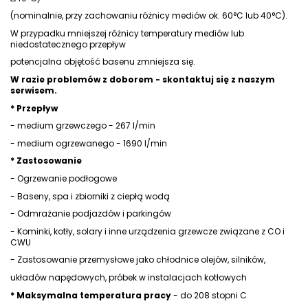
(nominalnie, przy zachowaniu różnicy mediów ok. 60°C lub 40°C).
W przypadku mniejszej różnicy temperatury mediów lub
niedostatecznego przepływ
potencjalna objętość basenu zmniejsza się.
W razie problemów z doborem - skontaktuj się z naszym
serwisem.
* Przepływ
- medium grzewczego - 267 l/min
- medium ogrzewanego - 1690 l/min
* Zastosowanie
- Ogrzewanie podłogowe
- Baseny, spa i zbiorniki z ciepłą wodą
- Odmrażanie podjazdów i parkingów
- Kominki, kotły, solary i inne urządzenia grzewcze związane z CO i
CWU
- Zastosowanie przemysłowe jako chłodnice olejów, silników,
układów napędowych, próbek w instalacjach kotłowych
* Maksymalna temperatura pracy
- do 208 stopni C