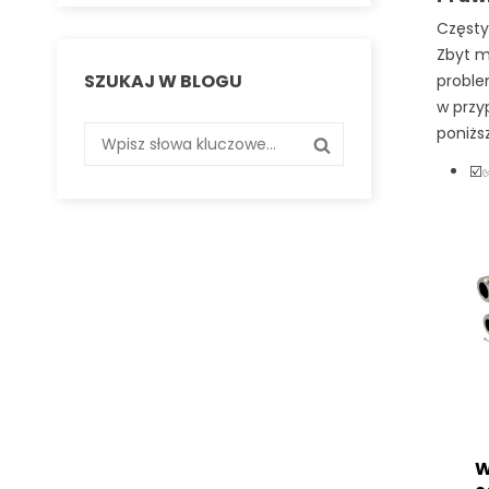
Częsty
Zbyt m
SZUKAJ W BLOGU
proble
w przy
poniżs
☑
W