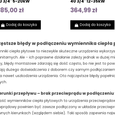
0 3/4" 5-20kW
40 3/4" 12-35kW
85,00 zł
364,99 zł
Dodaj do koszyka
Dodaj do koszyka
zęstsze błędy w podłączeniu wymiennika ciepła
niki ciepła płytowe to niezwykle skuteczne urządzenia wykorzy
anitarnych. Ale - ich poprawne działanie zależy jednak w dużej 
ty, błędy montażowe zdarzają się dość często, bo nie jest to po
ają dużego doświadczenia z doborem czy samym podłączaniem.
, a nawet uszkodzenia urządzenia. Oto najczęstsze błędy popeł
ych.
ierunki przepływu – brak przeciwprądu w podłączeni
ość wymienników ciepła płytowych to urządzenia przeciwprądowe 
wprądowy powinien być zawsze podłączony w układzie przeciwp
wnych kierunkach (względem siebie). Taki sposób zapewnia najw