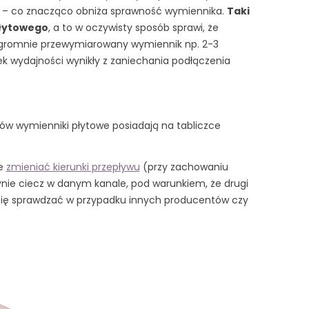
u – co znacząco obniża sprawność wymiennika.
Taki
płytowego
, a to w oczywisty sposób sprawi, że
ogromnie przewymiarowany wymiennik np. 2-3
k wydajności wynikły z zaniechania podłączenia
ów wymienniki płytowe posiadają na tabliczce
ie
zmieniać kierunki przepływu
(przy zachowaniu
ynie ciecz w danym kanale, pod warunkiem, że drugi
 się sprawdzać w przypadku innych producentów czy