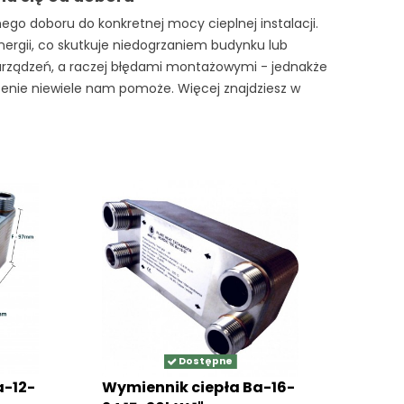
o doboru do konkretnej mocy cieplnej instalacji.
nergii, co skutkuje niedogrzaniem budynku lub
urządzeń, a raczej błędami montażowymi - jednakże
enie niewiele nam pomoże. Więcej znajdziesz w
Dostępne
a-12-
Wymiennik ciepła Ba-16-