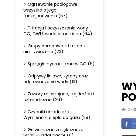
Ogrzewanie podłogowe i
wszystko o jego
funkcjonowaniu (57)
Filtracja i oczyszczanie wody -
CO, CWU, woda pitna i inna (64)
Grupy pompowe - i to, co z
nimi związane (23)
Sprzęgła hydrauliczne w CO (6)
Odpływy liniowe, syfony oraz
odprowadzanie wody (13)
WY
PO
Zawory mieszające, trójdrożne i
czterodrożne (26)
273
Czynniki chłodnicze i
Wymienniki ciepła do gazu (29)
F
Galwaniczne zmiękczacze
wody - uzdatniacze (6)