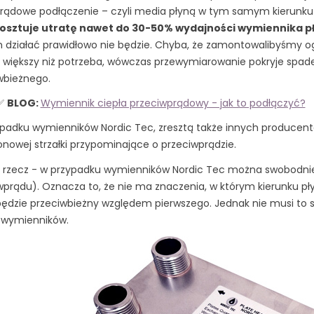
rądowe podłączenie – czyli media płyną w tym samym kierunk
kosztuje utratę nawet do 30-50% wydajności wymiennika 
 działać prawidłowo nie będzie. Chyba, że zamontowalibyśmy 
e większy niż potrzeba, wówczas przewymiarowanie pokryje spade
wbieżnego.
️✅
BLOG:
Wymiennik ciepła przeciwprądowy - jak to podłączyć?
padku wymienników Nordic Tec, zresztą także innych producent
nowej strzałki przypominające o przeciwprądzie.
rzecz - w przypadku wymienników Nordic Tec można swobodn
wprądu). Oznacza to, że nie ma znaczenia, w którym kierunku pł
będzie przeciwbieżny względem pierwszego. Jednak nie musi to
 wymienników.