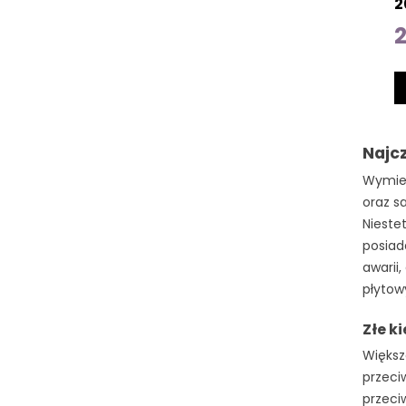
2
2
Najc
Wymien
oraz s
Nieste
posiad
awarii
płytow
Złe k
Większ
przeci
przeci