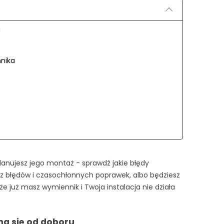
u
nnika
planujesz jego montaż - sprawdź jakie błędy
sz błędów i czasochłonnych poprawek, albo będziesz
e już masz wymiennik i Twoja instalacja nie działa
a się od doboru