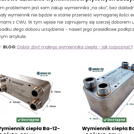
m problemem jest sam zakup wymiennika „na oko”, bez dokładneg
ały wymiennik nie będzie w stanie przenieść wymaganej ilości e
mami z CWU. W tym wpisie nie zajmujemy się szerzej doborem 
padku złego doboru urządzenia - nawet jego prawidłowe podłącz
zym artykule.
️✅
BLOG:
Dobór zbyt małego wymiennika ciepła - jak rozpoznać?
Dostępne
Dostępne
ymiennik ciepła Ba-12-
Wymiennik ciepła B