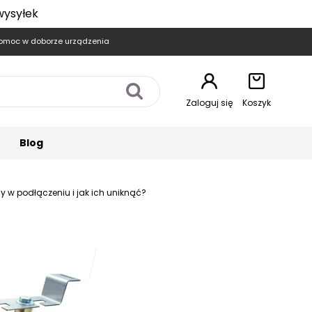
wysyłek
omoc w doborze urządzenia
Zaloguj się
Koszyk
Blog
y w podłączeniu i jak ich uniknąć?