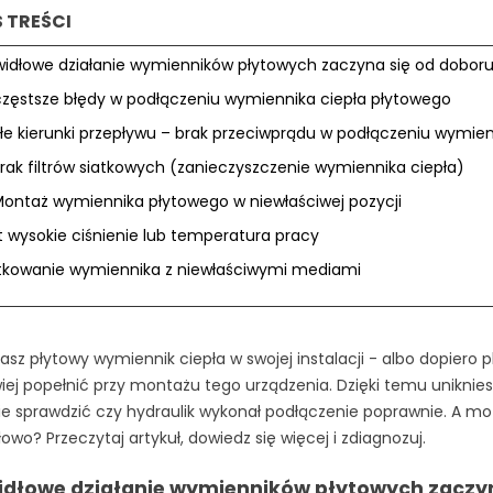
S TREŚCI
widłowe działanie wymienników płytowych zaczyna się od dobor
częstsze błędy w podłączeniu wymiennika ciepła płytowego
łe kierunki przepływu – brak przeciwprądu w podłączeniu wymie
rak filtrów siatkowych (zanieczyszczenie wymiennika ciepła)
ontaż wymiennika płytowego w niewłaściwej pozycji
t wysokie ciśnienie lub temperatura pracy
tkowanie wymiennika z niewłaściwymi mediami
masz płytowy wymiennik ciepła w swojej instalacji - albo dopiero 
wiej popełnić przy montażu tego urządzenia. Dzięki temu uniknie
ie sprawdzić czy hydraulik wykonał podłączenie poprawnie. A moż
owo? Przeczytaj artykuł, dowiedz się więcej i zdiagnozuj.
idłowe działanie wymienników płytowych zaczyn