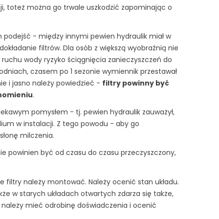
ji, toteż można go trwale uszkodzić zapominając o
h podejść - między innymi pewien hydraulik miał w
okładanie filtrów. Dla osób z większą wyobraźnią nie
m ruchu wody ryzyko ściągnięcia zanieczyszczeń do
ygodniach, czasem po 1 sezonie wymiennik przestawał
ie i jasno należy powiedzieć -
filtry powinny być
homieniu
.
iekawym pomysłem - tj. pewien hydraulik zauważył,
ium w instalacji. Z tego powodu - aby go
słonę milczenia.
nie powinien być od czasu do czasu przeczyszczony,
 filtry należy montować. Należy ocenić stan układu.
kże w starych układach otwartych zdarza się także,
 należy mieć odrobinę doświadczenia i ocenić