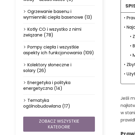
SPI
Ogrzewanie basenu i
wymienniki ciepła basenowe (13)
Pra
Naj
Kotły CO i wszystko z nimi
związane (78)
Z
B
Pompy ciepła i wszystkie
aspekty ich funkcjonowania (109)
M
Zby
Kolektory słoneczne i
solary (26)
Uży
Energetyka i polityka
energetyczna (14)
Jeśli 
Tematyka
najłat
ogólnobudowlana (17)
w stan
prawidł
ZOBACZ WSZYSTKIE
KATEGORIE
Praw