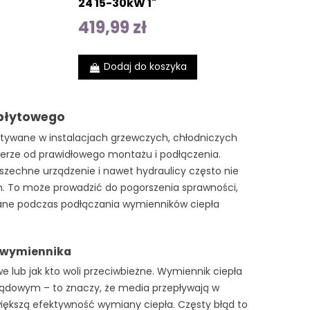
24 15-30kW 1"
419,99 zł
Dodaj do koszyka
 płytowego
stywane w instalacjach grzewczych, chłodniczych
mierze od prawidłowego montażu i podłączenia.
wszechne urządzenie i nawet hydraulicy często nie
 To może prowadzić do pogorszenia sprawności,
niane podczas podłączania wymienników ciepła
u wymiennika
lub jak kto woli przeciwbieżne. Wymiennik ciepła
rądowym – to znaczy, że media przepływają w
iększą efektywność wymiany ciepła. Częsty błąd to