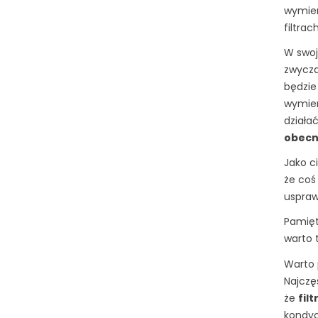
wymien
filtrach
W swoj
zwycza
będzie
wymien
działa
obecn
Jako c
że coś
uspraw
Pamięt
warto t
Warto 
Najczę
że
fil
kondyc