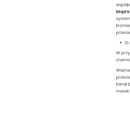
współp
błąd 
system
krotni
przeci
☑
W przy
znamio
Ważna 
przeci
kanał 
marek