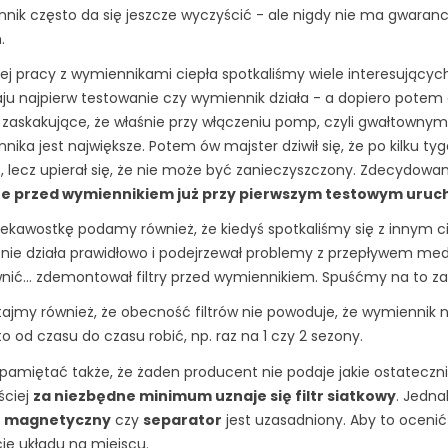
nik często da się jeszcze wyczyścić - ale nigdy nie ma gwaranc
.
ej pracy z wymiennikami ciepła spotkaliśmy wiele interesującyc
ju najpierw testowanie czy wymiennik działa - a dopiero potem d
 zaskakujące, że właśnie przy włączeniu pomp, czyli gwałtowny
nika jest największe. Potem ów majster dziwił się, że po kilku t
ć, lecz upierał się, że nie może być zanieczyszczony. Zdecydowan
e przed wymiennikiem już przy pierwszym testowym uruc
iekawostkę podamy również, że kiedyś spotkaliśmy się z innym c
 nie działa prawidłowo i podejrzewał problemy z przepływem med
nić... zdemontował filtry przed wymiennikiem. Spuśćmy na to za
ajmy również, że obecność filtrów nie powoduje, że wymiennik 
o od czasu do czasu robić, np. raz na 1 czy 2 sezony.
pamiętać także, że żaden producent nie podaje jakie ostatecznie
ściej
za niezbędne minimum uznaje się filtr siatkowy
. Jedna
tr magnetyczny
czy
separator
jest uzasadniony. Aby to ocenić
ję układu na miejscu.