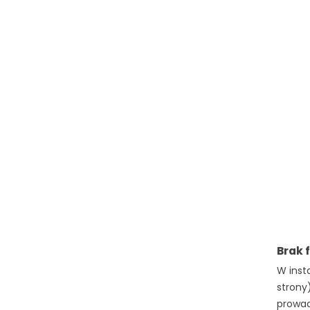
Brak 
W inst
strony
prowad