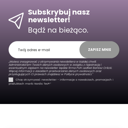
Subskrybuj nasz
newsletter!
Bądź na bieżąco.
ZAPISZ MNIE
„Możesz zrezygnować z otrzymywania newslettera w każdej chwili.
Administratorem Twoich danych osobowych w związku z rejestracją i
ewentualnym zapisem na newsletter będzie firma PUH LedNet Bartosz Orlicki.
Więcej informacji o zasadach przetwarzania danych osobowych oraz
przysługujących Ci prawach znajdziesz w
Polityce prywatności."
Chcę otrzymywać newsletter - informacje o nowościach, promocjach i
produktach marki Nordic Tec®️.”