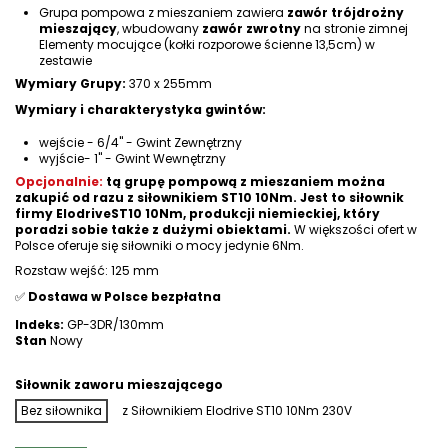
Grupa pompowa z mieszaniem zawiera
zawór trójdrożny
mieszający
, wbudowany
zawór zwrotny
na stronie zimnej
Elementy mocujące (kołki rozporowe ścienne 13,5cm) w
zestawie
Wymiary Grupy:
370 x 255mm
Wymiary i charakterystyka gwintów:
wejście - 6/4" - Gwint Zewnętrzny
wyjście- 1" - Gwint Wewnętrzny
Opcjonalnie:
tą grupę pompową z mieszaniem można
zakupić od razu z siłownikiem ST10 10Nm. Jest to siłownik
firmy ElodriveST10 10Nm, produkcji niemieckiej, który
poradzi sobie także z dużymi obiektami.
W większości ofert w
Polsce oferuje się siłowniki o mocy jedynie 6Nm.
Rozstaw wejść: 125 mm
✅
Dostawa w Polsce bezpłatna
Indeks:
GP-3DR/130mm
Stan
Nowy
Siłownik zaworu mieszającego
Bez siłownika
z Siłownikiem Elodrive ST10 10Nm 230V