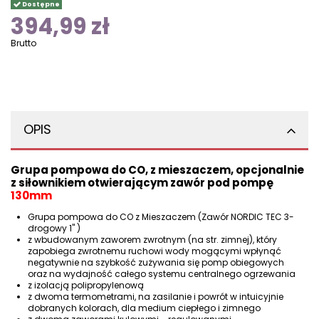
Dostępne
394,99 zł
Brutto
OPIS
Grupa pompowa do CO, z mieszaczem, opcjonalnie
z siłownikiem otwierającym zawór pod pompę
130mm
Grupa pompowa do CO z
Mieszaczem
(
Zawór NORDIC TEC 3-
drogowy 1"
)
z wbudowanym
zaworem zwrotnym
(na str. zimnej), który
zapobiega zwrotnemu ruchowi wody mogącymi wpłynąć
negatywnie na szybkość zużywania się pomp obiegowych
oraz na wydajność całego systemu centralnego ogrzewania
z izolacją polipropylenową
z dwoma termometrami, na zasilanie i powrót w intuicyjnie
dobranych kolorach, dla medium ciepłego i zimnego