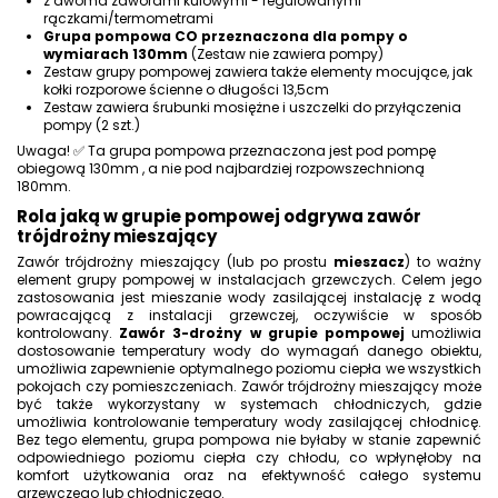
z dwoma zaworami kulowymi - regulowanymi
rączkami/termometrami
Grupa pompowa CO przeznaczona dla pompy o
wymiarach 130mm
(Zestaw nie zawiera pompy)
Zestaw grupy pompowej zawiera także elementy mocujące, jak
kołki rozporowe ścienne o długości 13,5cm
Zestaw zawiera śrubunki mosiężne i uszczelki do przyłączenia
pompy (2 szt.)
Uwaga! ✅ Ta grupa pompowa przeznaczona jest pod pompę
obiegową 130mm , a nie pod najbardziej rozpowszechnioną
180mm.
Rola jaką w grupie pompowej odgrywa zawór
trójdrożny mieszający
Zawór trójdrożny mieszający
(lub po prostu
mieszacz
) to ważny
element grupy pompowej w instalacjach grzewczych. Celem jego
zastosowania jest mieszanie wody zasilającej instalację z wodą
powracającą z instalacji grzewczej, oczywiście w sposób
kontrolowany.
Zawór 3-drożny w grupie pompowej
umożliwia
dostosowanie temperatury wody do wymagań danego obiektu,
umożliwia zapewnienie optymalnego poziomu ciepła we wszystkich
pokojach czy pomieszczeniach. Zawór trójdrożny mieszający może
być także wykorzystany w systemach chłodniczych, gdzie
umożliwia kontrolowanie temperatury wody zasilającej chłodnicę.
Bez tego elementu, grupa pompowa nie byłaby w stanie zapewnić
odpowiedniego poziomu ciepła czy chłodu, co wpłynęłoby na
komfort użytkowania oraz na efektywność całego systemu
grzewczego lub chłodniczego.