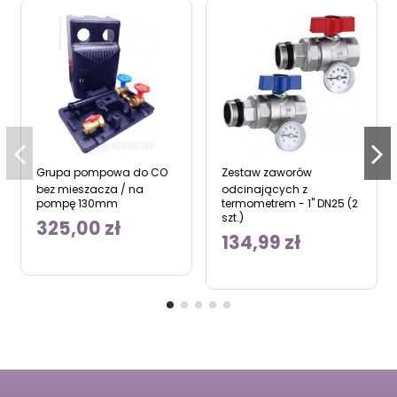
Grupa pompowa do CO
Zestaw zaworów
bez mieszacza / na
odcinających z
pompę 130mm
termometrem - 1" DN25 (2
szt.)
325,00 zł
134,99 zł