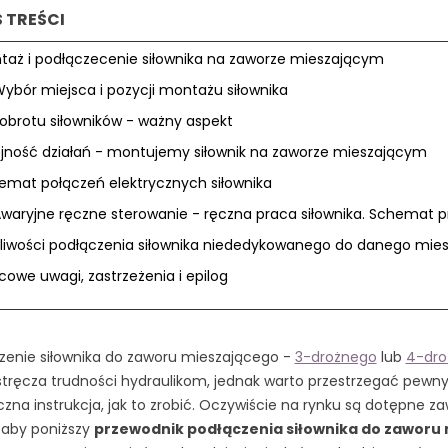
S TREŚCI
taż i podłączecenie siłownika na zaworze mieszającym
ybór miejsca i pozycji montażu siłownika
 obrotu siłowników - ważny aspekt
ejność działań - montujemy siłownik na zaworze mieszającym
emat połączeń elektrycznych siłownika
waryjne ręczne sterowanie - ręczna praca siłownika. Schemat p
liwości podłączenia siłownika niededykowanego do danego mie
owe uwagi, zastrzeżenia i epilog
zenie siłownika do zaworu mieszającego -
3-drożnego
lub
4-dro
stręcza trudności hydraulikom, jednak warto przestrzegać pewny
czna instrukcja, jak to zrobić. Oczywiście na rynku są dotępne z
 aby poniższy
przewodnik podłączenia siłownika do zaworu