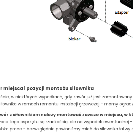
 miejsca i pozycji montażu siłownika
ście, w niektórych wypadkach, gdy zawór już jest zamontowany
siłownika w ramach remontu instalacji grzewczej - mamy ogracz
wór z siłownikiem należy montować zawsze w miejscu, w k
arie tego osprzętu są rzadkością, ale na wypadek ewentualnej 
ybko prace - bezwzględnie powinniśmy mieć do siłownika łatwy 