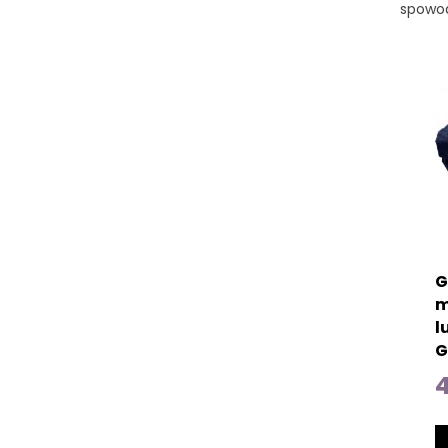
spowod
G
m
l
G
4