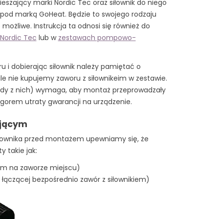
eszający marki Nordic Tec oraz siłownik do niego
e pod marką GoHeat. Będzie to swojego rodzaju
 możliwe. Instrukcja ta odnosi się również do
Nordic Tec
lub w
zestawach pompowo-
u i dobierając siłownik należy pamiętać o
le nie kupujemy zaworu z siłownikeim w zestawie.
ażdy z nich) wymaga, aby montaż przeprowadzały
orem utraty gwarancji na urządzenie.
ającym
łownika przed montażem upewniamy się, że
 takie jak:
ym na zaworze miejscu)
a łączącej bezpośrednio zawór z siłownikiem)