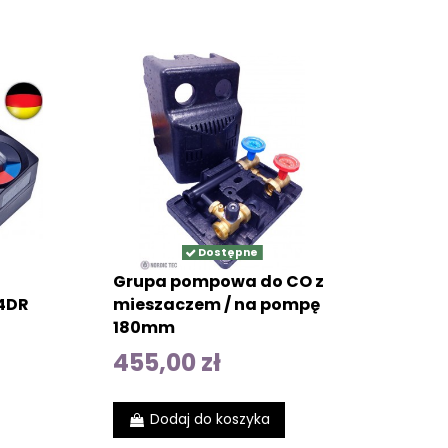
Dostępne
Grupa pompowa do CO z
 4DR
mieszaczem / na pompę
180mm
455,00 zł
Dodaj do koszyka