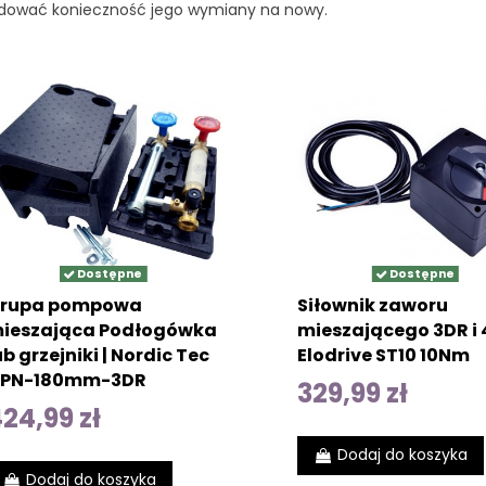
ować konieczność jego wymiany na nowy.
Dostępne
Dostępne
rupa pompowa
Siłownik zaworu
ieszająca Podłogówka
mieszającego 3DR i
ub grzejniki | Nordic Tec
Elodrive ST10 10Nm
PN-180mm-3DR
329,99 zł
24,99 zł
Dodaj do koszyka
Dodaj do koszyka