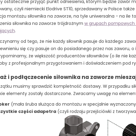
 ostatecznie przyjąć punkt odniesienia, którym będzie zawór mi
wany, czyli niemiecki Elodrive ST10, sprzedawany w Polsce takż
cja montażu siłownika na zaworze, na tyle uniwersalna - na ile to
zenia siłownika na zaworze trójdrożnym
w grupach pompowych 
jących
.
czynamy od tego, że nie każdy siłownik pasuje do każdego zawor
ewnieniu się czy pasuje on do posiadanego przez nas zaworu, o i
zypominamy, że większość producentów siłowników (o ile nie k
oby z profesjonalnym przygotowaniem i doświadczeniem pod ryg
aż i podłączecenie siłownika na zaworze miesz
zątku musimy sprawdzić kompletność dostawy. W przypadku si
kie elementy zostały dostarczone. Zwracamy uwagę na elementy
oker
(mała śruba służąca do montażu w specjalnie wyznaczon
zystkie części adapetra
(czyli rodzaju przejściówki z tworzyw