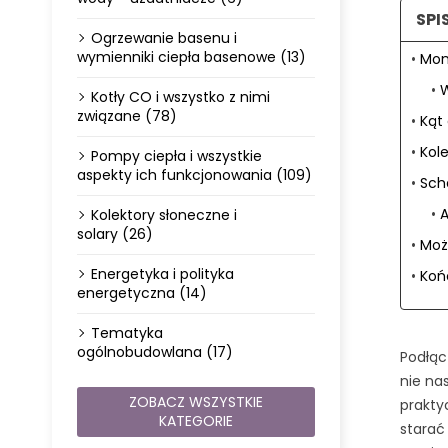
SPI
Ogrzewanie basenu i
wymienniki ciepła basenowe (13)
Mon
W
Kotły CO i wszystko z nimi
związane (78)
Kąt
Kol
Pompy ciepła i wszystkie
aspekty ich funkcjonowania (109)
Sch
A
Kolektory słoneczne i
solary (26)
Moż
Energetyka i polityka
Końc
energetyczna (14)
Tematyka
ogólnobudowlana (17)
Podłąc
nie na
ZOBACZ WSZYSTKIE
prakty
KATEGORIE
starać