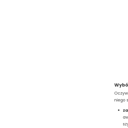
Wybór
Oczywi
niego 
za
aw
sz