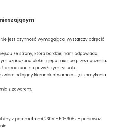
 mieszającym
 Nie jest czynność wymagająca, wystarczy odręcić
jscu ze strony, która bardziej nam odpowiada.
ym oznaczono bloker i jego miesjce przeznaczenia.
ież oznaczono na powyższym rysunku.
zwierciedlający kierunek otwarania się i zamykania
zenia z zaworem.
ybilny z parametrami 230V - 50-60Hz - ponieważ
nia.