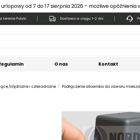
 urlopowy od 7 do 17 sierpnia 2026 – możliwe opóźnienia 
 terenie Polski
Dostawa w ciągu 1-2 dni
P
Regulamin
O nas
Kontakt
ce, trójdrożne i czterodrożne
Podłączenie siłownika do zaworu miesza