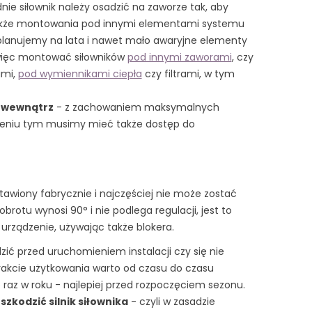
dnie siłownik należy osadzić na zaworze tak, aby
 także montowania pod innymi elementami systemu
planujemy na lata i nawet mało awaryjne elementy
ży więc montować siłowników
pod innymi zaworami
, czy
ami,
pod wymiennikami ciepła
czy filtrami, w tym
wewnątrz
- z zachowaniem maksymalnych
zeniu tym musimy mieć także dostęp do
ustawiony fabrycznie i najczęściej nie może zostać
brotu wynosi 90° i nie podlega regulacji, jest to
urządzenie, używając także blokera.
ić przed uruchomieniem instalacji czy się nie
trakcie użytkowania warto od czasu do czasu
o raz w roku - najlepiej przed rozpoczęciem sezonu.
zkodzić silnik siłownika
- czyli w zasadzie