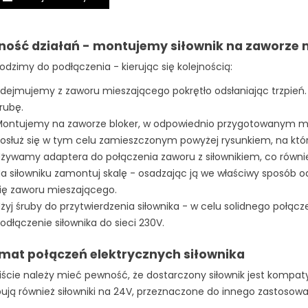
jność działań - montujemy siłownik na zaworze
odzimy do podłączenia - kierując się kolejnością:
dejmujemy z zaworu mieszającego pokrętło odsłaniając trzpień.
rubę.
ontujemy na zaworze bloker, w odpowiednio przygotowanym mie
osłuż się w tym celu zamieszczonym powyżej rysunkiem, na któr
żywamy adaptera do połączenia zaworu z siłownikiem, co równ
a siłowniku zamontuj skalę - osadzając ją we właściwy sposób od
ię zaworu mieszającego.
żyj śruby do przytwierdzenia siłownika - w celu solidnego połąc
odłączenie siłownika do sieci 230V.
mat połączeń elektrycznych siłownika
ście należy mieć pewność, że dostarczony siłownik jest kompat
ują również siłowniki na 24V, przeznaczone do innego zastosowa