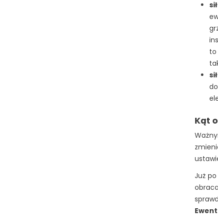
si
ew
gr
in
to
ta
si
do
el
Kąt 
Ważnym
zmienio
ustawi
Już po
obraca
sprawdz
Ewentu