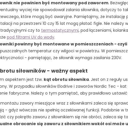
łownik nie powinien być montowany pod zaworem
. Bezwglę
entualny wyciej nie spowodował zalania siłownika, dotyczy to
zewczego, które mogą być awaryjne. Pamiętajmy, że instalację 
stalacji na przestrzeni 10 czy 15 lat mogą płatać figle. Nie nale
 tradycyjnymi czy to
termostatycznymi
, pod łączeniami, kolank
kże
pod filtrami UV do wody
.
łowniki powinny być montowane w pomieszczeniach - czyli
puszczalnych temperatur czy wilgoci w powietrzu. W pomieszc
ektryczności - pamiętając, że siłownik wymaga zasilania 230V.
obrotu siłowników - ważny aspekt
 aspektem jest tzw.
kąt obrotu siłownika
. Jest on z reguły 
ny. W przypadku siłowników Elodrive i zaworów Nordic Tec - kat o
enie fabryczne. Należy o tym pamiętać, aby prawidłowo ustawić 
 montażu zawory mieszjące wraz z siłownikami zaleca się sprawdz
ją - gdyż wówczas nie spełnią oczekiwanej funkcji. Podobnie w 
ić czy pokrętło zaworu z siłownikiem się nie obróci, zaleca się t
alne obracanie się zaworu z siłownikiem wokół osi może us