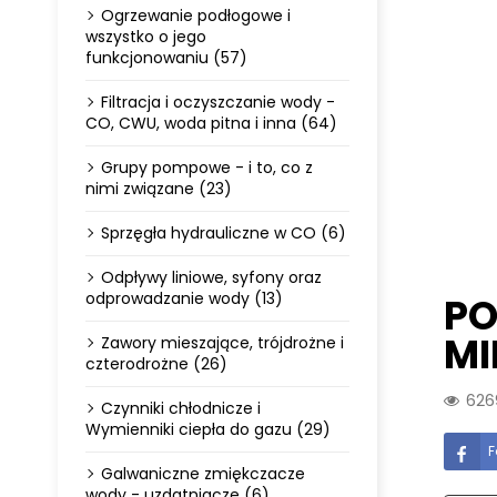
Ogrzewanie podłogowe i
wszystko o jego
funkcjonowaniu (57)
Filtracja i oczyszczanie wody -
CO, CWU, woda pitna i inna (64)
Grupy pompowe - i to, co z
nimi związane (23)
Sprzęgła hydrauliczne w CO (6)
Odpływy liniowe, syfony oraz
odprowadzanie wody (13)
PO
MI
Zawory mieszające, trójdrożne i
czterodrożne (26)
62
Czynniki chłodnicze i
Wymienniki ciepła do gazu (29)
F
Galwaniczne zmiękczacze
wody - uzdatniacze (6)