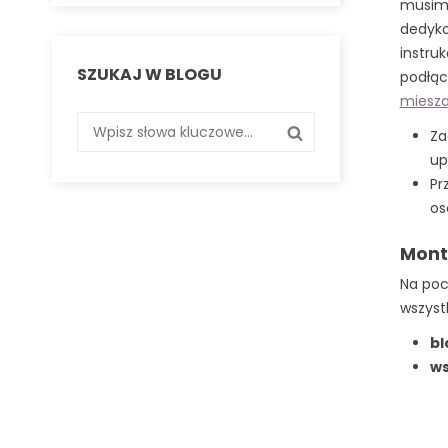
musimy
dedyko
instruk
SZUKAJ W BLOGU
podłąc
miesza
Za
up
Pr
os
Mont
Na poc
wszyst
bl
ws