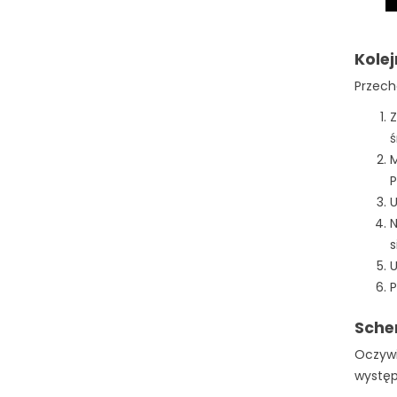
Kole
Przech
Z
ś
M
P
U
N
s
U
P
Sche
Oczywi
występ