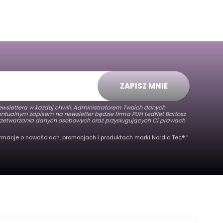
ZAPISZ MNIE
wslettera w każdej chwili. Administratorem Twoich danych
wentualnym zapisem na newsletter będzie firma PUH LedNet Bartosz
 przetwarzania danych osobowych oraz przysługujących Ci prawach
rmacje o nowościach, promocjach i produktach marki Nordic Tec®️.”