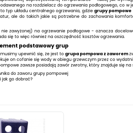
 podawanego na
rozdzielacz do ogrzewania podłogowego
, co w 
to typ układu centralnego ogrzewania, gdzie
grupy pompowe 
ratur, ale do takich jakie są potrzebne do zachowania komfo
ie zawyżonej) na ogrzewanie podłogowe - oznacza docelowo t
łada się to więc również na oszczędność kosztów ogrzewania.
lement podstawowy grup
musimy upewnić się, że jest to
grupa pompowa z zaworem
z
okuje on cofanie się wody w obiegu grzewczym przez co wydatn
pompowe zawsze posiadają zawór zwrotny
, który znajduje się n
łownika do zaworu grupy pompowej
 jak go dobrać?