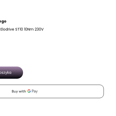
ego
 Elodrive ST10 10Nm 230V
oszyka