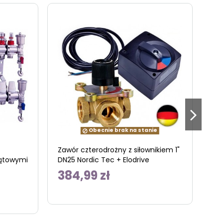
Obecnie brak na stanie
Zawór czterodrożny z siłownikiem 1"
Ro
ątowymi
DN25 Nordic Tec + Elodrive
po
- 1
384,99 zł
7