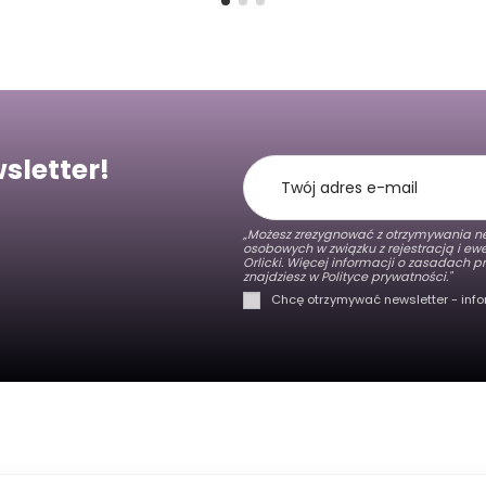
sletter!
„Możesz zrezygnować z otrzymywania ne
osobowych w związku z rejestracją i e
Orlicki. Więcej informacji o zasadach
znajdziesz w
Polityce prywatności."
Chcę otrzymywać newsletter - info