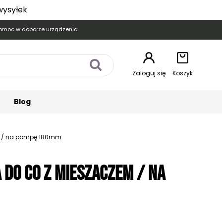
wysyłek
omoc w doborze urządzenia
Zaloguj się
Koszyk
Blog
 / na pompę 180mm
do CO z mieszaczem / na