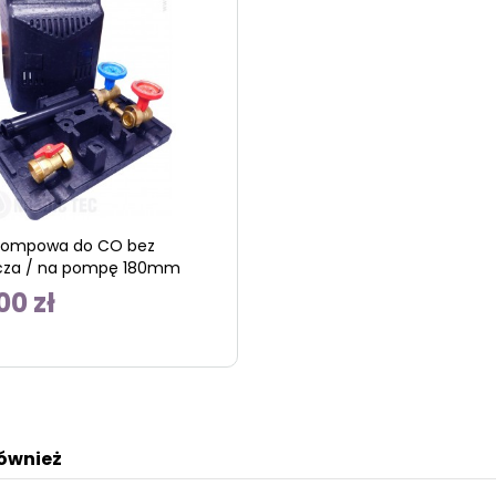
pompowa do CO bez
cza / na pompę 180mm
00 zł
również