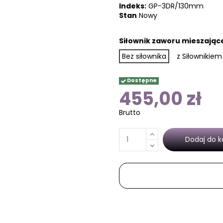
Indeks:
GP-3DR/130mm
Stan
Nowy
Siłownik zaworu mieszając
Bez siłownika
z Siłownikiem
Dostępne
455,00 zł
Brutto
Dodaj do k