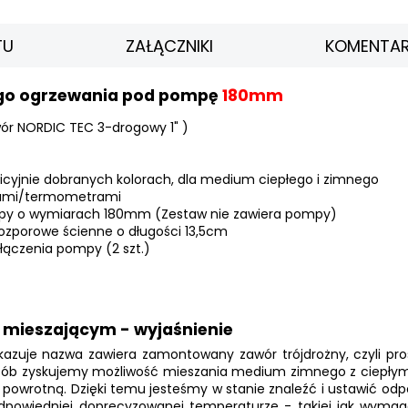
TU
ZAŁĄCZNIKI
KOMENTAR
go ogrzewania pod pompę
180mm
ór NORDIC TEC 3-drogowy 1"
)
icyjnie dobranych kolorach, dla medium ciepłego i zimnego
kami/termometrami
py o wymiarach 180mm (Zestaw nie zawiera pompy)
rozporowe ścienne o długości 13,5cm
yłączenia pompy (2 szt.)
mieszającym - wyjaśnienie
skazuje nazwa zawiera
zamontowany zawór trójdrożny
, czyli p
sób zyskujemy możliwość mieszania medium zimnego z ciepłym,
 powrotną. Dzięki temu jesteśmy w stanie znaleźć i ustawić odp
 odpowiedniej doprecyzowanej temperaturze - takiej jak wymag