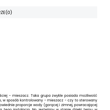
ZE
(0)
rościej - mieszacz. Taka grupa zwykle posiada możliwość
 w sposób kontrolowany - mieszacz - czy to sterowany
owiednie proporcje wody (gorącej i zimnej, powracającej
a tego instalacja. Np. jesteśmy w stanie dzięki temu w