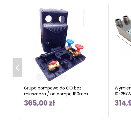
Grupa pompowa do CO bez
Wymienn
mieszacza / na pompę 180mm
10-25k
365,00 zł
314,9