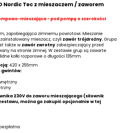
 Nordic Tec z mieszaczem / zaworem
mpowo-mieszająca - pod pompę o szerokości
, zapobiegająca zimnemu powrotowi. Mieszanie
zainstalowany mieszacz, czyli
zawór trójdrożny.
Grupa
st także w
zawór zwrotny
zabezpieczający przed
ny na stronie zimnej. W zestawie grup są zawarte
idne kołki rozporowe o długości 135mm.
cją:
420 x 255mm
 gwintów:
ewnętrzny
ętrzny
ownika 230V do zaworu mieszającego (siłownik
 zestawu, można go zakupić opcjonalnie w tej
 bezpłatna