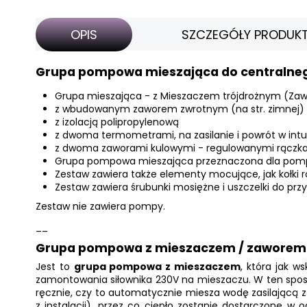
OPIS
SZCZEGÓŁY PRODUK
Grupa pompowa mieszająca do centralne
Grupa mieszająca - z Mieszaczem trójdrożnym (
Zaw
z wbudowanym zaworem zwrotnym (na str. zimnej)
z izolacją polipropylenową
z dwoma termometrami, na zasilanie i powrót w intu
z dwoma zaworami kulowymi - regulowanymi rącz
Grupa pompowa mieszająca przeznaczona dla pom
Zestaw zawiera także elementy mocujące, jak kołki 
Zestaw zawiera śrubunki mosiężne i uszczelki do prz
Zestaw nie zawiera pompy.
__
Grupa pompowa z mieszaczem / zaworem 
Jest to
grupa pompowa z mieszaczem
, która jak w
zamontowania siłownika 230V na mieszaczu. W ten spo
ręcznie, czy to automatycznie miesza wodę zasilającą z
z instalacji), przez co ciepło zostanie dostarczone w