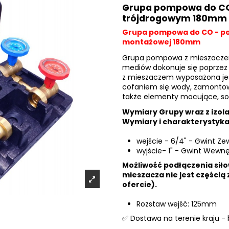
Grupa pompowa do CO
trójdrogowym 180mm
Grupa pompowa do CO - po
montażowej 180mm
Grupa pompowa z mieszaczem
mediów dokonuje się poprzez 
z mieszaczem wyposażona je
cofaniem się wody, zamontowa
także elementy mocujące, sol
Wymiary Grupy wraz z izola
Wymiary i charakterystyka
wejście - 6/4" - Gwint Z
wyjście- 1" - Gwint Wewn
Możliwość podłączenia sił
mieszacza nie jest częścią
ofercie).
Rozstaw wejść: 125mm
✅ Dostawa na terenie kraju -