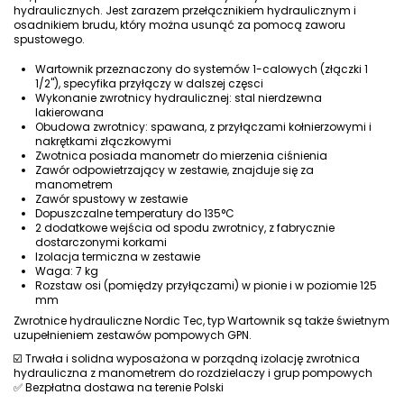
hydraulicznych. Jest zarazem przełącznikiem hydraulicznym i
osadnikiem brudu, który można usunąć za pomocą zaworu
spustowego.
Wartownik przeznaczony do systemów 1-calowych (złączki 1
1/2"), specyfika przyłączy w dalszej częsci
Wykonanie zwrotnicy hydraulicznej: stal nierdzewna
lakierowana
Obudowa zwrotnicy: spawana, z przyłączami kołnierzowymi i
nakrętkami złączkowymi
Zwotnica posiada manometr do mierzenia ciśnienia
Zawór odpowietrzający w zestawie, znajduje się za
manometrem
Zawór spustowy w zestawie
Dopuszczalne temperatury do 135°C
2 dodatkowe wejścia od spodu zwrotnicy, z fabrycznie
dostarczonymi korkami
Izolacja termiczna w zestawie
Waga: 7 kg
Rozstaw osi (pomiędzy przyłączami) w pionie i w poziomie 125
mm
Zwrotnice hydrauliczne Nordic Tec, typ Wartownik są także świetnym
uzupełnieniem zestawów pompowych GPN
.
☑️ Trwała i solidna wyposażona w porządną izolację zwrotnica
hydrauliczna z manometrem do rozdzielaczy i grup pompowych
✅ Bezpłatna dostawa na terenie Polski