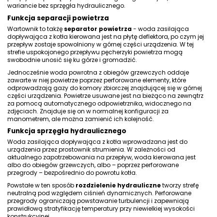
wariancie bez sprzęgła hydraulicznego.
Funkcja separacji powietrza
Wartownik to takżę
separator powietrza
- woda zasilająca
dopływająca z kotła kierowana jest na płytę deflektora, po czym jej
przepływ zostaje spowolniony w górnej części urządzenia. W tej
strefie uspokojonego przepływu pęcherzyki powietrza mogą
swobodnie unosić się ku górze i gromadzić.
Jednocześnie woda powrotna z obiegów grzewczych oddaje
zawarte w niej powietrze poprzez perforowane elementy, które
odprowadzają gazy do komory zbiorczej znajdującej się w górnej
części urządzenia. Powietrze usuwane jest na bieżąco na zewnątrz
za pomocą automatycznego odpowietrznika, widocznego na
zdjęciach. Znajduje się on w normalnej konfiguracji za
manometrem, ale można zamienić ich kolejność.
Funkcja sprzęgła hydraulicznego
Woda zasilająca dopływająca z kotła wprowadzana jest do
urządzenia przez prostownik strumienia. W zależności od
aktualnego zapotrzebowania na przepływ, woda kierowana jest
albo do obiegów grzewczych, albo – poprzez perforowane
przegrody – bezpośrednio do powrotu kotła.
Powstałe w ten sposób
rozdzielenie hydrauliczne
tworzy strefę
neutralną pod względem ciśnień dynamicznych. Perforowane
przegrody ograniczają powstawanie turbulencji i zapewniają
prawidłową stratyfikację temperatury przy niewielkiej wysokości
konstrukcyjnej.