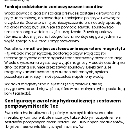
Funkcja oddzielania zanieczyszczeń i osadów
Woda powracająca z instalacji grzewczej zostaje skierowana na
płytę uderzeniową, co powoduje uspokojenie przepływu wewnątrz
urządzenia. Zawarte w niej zanieczyszczenia oraz osady opadają
na dno i mogą być usunięte za pomocą zaworu spustowego
umieszczonego w dolnej części urządzenia. Zawór spustowy
również widoczny jest na fotografiach, montuje się go w jednym z
wyjść specjalnie ku temu przygotowanym.
Dodatkowo
możliwe jest zastosowanie separatora magnetytu
- tj. wkładki magnetycznej, do którego przywierają cząstki
ferromagnetyczne oraz magnetyt transportowany przez instalację.
W celu czyszczenia wystarczy wyjąć magnesy – osady opadną na
dno i zostaną usunięte przez zawór spustowy. Dzięki temu, że
magnesy zamontowane są w rurach ochronnych, system
pozostaje zamknięty i może pozostać napełniony wodą.
Wkładka magnetyczna
nie jest częscią zestawu, ale są
przygotowane pod nią wejścia, które w normalnym trybie posiadają
korki (zaślepki).
Konfiguracja zwrotnicy hydraulicznej z zestawem
pompowym Nordic Tec
Zwrotnica hydrauliczna z tej oferty może być traktowana jako
niezależny komponent, ale może być także dobrym uzupełnieniem
zestawów pompowych marki Nordic Tec - lub innych producentów,
dzięki zastosowaniu klasycznych rozstawów.