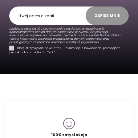
ZAPISZ MNIE
„Możesz zrezygnować z otrzymywania newslettera w każdej chwili.
Administratorem Twoich danych osobowych w związku z rejestracją i
ewentualnym zapisem na newsletter będzie firma PUH LedNet Bartosz Orlicki.
Więcej informacji o zasadach przetwarzania danych osobowych oraz
przysługujących Ci prawach znajdziesz w
Polityce prywatności."
Chcę otrzymywać newsletter - informacje o nowościach, promocjach i
produktach marki Nordic Tec®️.”
100% satysfakcja