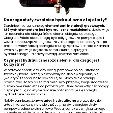
Do czego służy zwrotnica hydrauliczna z tej oferty?
Zwrotnice hydrauliczne są
elementami instalacji grzewczych,
których elementem jest hydrauliczne rozdzielenie
, działa więc
jak separator dla obiegu źródła ciepła i obiegów odbiorczych.
Obiegiem źródła ciepła mogą być kotły grzewcze, pompy ciepła i
wszelkie inne urządzenia grzewcze, zaś obiegami odbiorczymi - po
prostu obwody naszej podłogówki lub grzejników. Zasada działania
zwrotnicy jest więc często tożsama z
funkcją sprzęgła
hydraulicznego
- a nazwy bywają używane zamiennie.
Czym jest hydrauliczne rozdzielenie i dla czego jest
korzystne?
W praktyce chodzi o to, aby obiegi pompowe po obu stronach
zwrotnicy hydraulicznej nie wpływały na siebie wzajemnie, nie
,,walczyły" ze sobą, bo to powoduje, że układy te nie pracują
prawidłowo. Każdy obieg ma mieć swój przepływ, swoje środowisko
ciśnieniowe, niezależne od pozostałych. Dzięki temu kotły czy pompy
ciepła pracują należycie. Właśnie po to montuje się sprzęgła
hydrauliczne czy zwrotnice.
Należy pamiętać, że
zwrotnica hydrauliczna
wprawdzie dzieli
układ hydrauliczny na dwie części, tj. na dwie odrębne strefy
pompowe, odrębne ciśnieniowo. Woda jednak we wnętrzu takiego
sprzęgła dalej się miesza. Zwrotnica hydrauliczna nadal nie jest