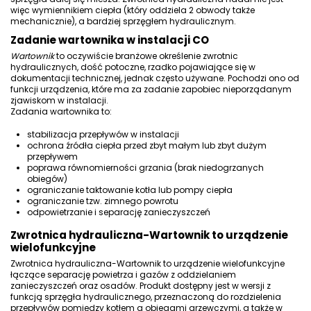
więc
wymiennikiem ciepła
(który oddziela 2 obwody także
mechanicznie), a bardziej sprzęgłem hydraulicznym.
Zadanie wartownika w instalacji CO
Wartownik
to oczywiście branżowe określenie zwrotnic
hydraulicznych, dość potoczne, rzadko pojawiające się w
dokumentacji technicznej, jednak często używane. Pochodzi ono od
funkcji urządzenia, które ma za zadanie zapobiec nieporządanym
zjawiskom w instalacji.
Zadania wartownika to:
stabilizacja przepływów w instalacji
ochrona źródła ciepła przed zbyt małym lub zbyt dużym
przepływem
poprawa równomierności grzania (brak niedogrzanych
obiegów)
ograniczanie taktowanie kotła lub pompy ciepła
ograniczanie tzw. zimnego powrotu
odpowietrzanie i
separację zanieczyszczeń
Zwrotnica hydrauliczna-Wartownik to urządzenie
wielofunkcyjne
Zwrotnica hydrauliczna-Wartownik to urządzenie wielofunkcyjne
łączące separację powietrza i gazów z oddzielaniem
zanieczyszczeń oraz osadów. Produkt dostępny jest w wersji z
funkcją sprzęgła hydraulicznego, przeznaczoną do rozdzielenia
przepływów pomiędzy kotłem a obiegami grzewczymi, a także w